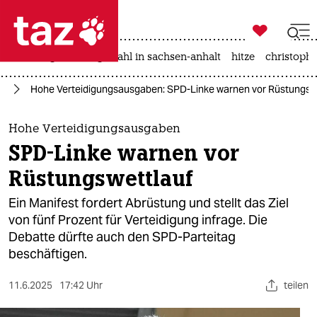

taz zahl ich
iran-krieg
landtagswahl in sachsen-anhalt
hitze
christophe

taz zahl ich
nd
Hohe Verteidigungsausgaben: SPD-Linke warnen vor Rüstungsw
taz zahl ich
themen
Hohe Verteidigungsausgaben
SPD-Linke warnen vor
politik
Rüstungswettlauf
öko
Ein Manifest fordert Abrüstung und stellt das Ziel
von fünf Prozent für Verteidigung infrage. Die
gesellschaft
Debatte dürfte auch den SPD-Parteitag
beschäftigen.
kultur
sport
11.6.2025
17:42 Uhr
teilen