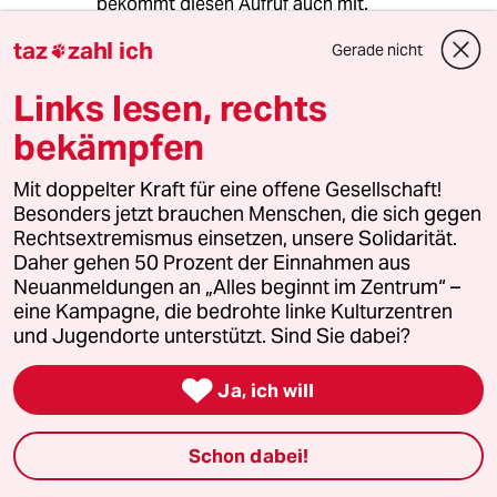
bekommt diesen Aufruf auch mit.
„Wenn Sie die 5 Prozent nicht erreichen,
taz
zahl ich
Gerade nicht
einschließlich 3,5 Prozent für

Verteidigungsausgaben können Sie weiterhin
Links lesen, rechts
das nationale Gesundheitssystem und das
Rentensystem nutzen. Aber dann sollten Sie
bekämpfen
besser Russisch lernen. Das sind die
Konsequenzen.“
Mit doppelter Kraft für eine offene Gesellschaft!
Zitat: Marc Rutte
Besonders jetzt brauchen Menschen, die sich gegen
Rechtsextremismus einsetzen, unsere Solidarität.
Daher gehen 50 Prozent der Einnahmen aus
Neuanmeldungen an „Alles beginnt im Zentrum“ –
TheBox
T
eine Kampagne, die bedrohte linke Kulturzentren
12.06.2025
,
09:58 Uhr
und Jugendorte unterstützt. Sind Sie dabei?
@Marco Dorn:
Man kann das auch klaer formulieren:

Ja, ich will
Statt die 3.5% in die eigene
Verteidigung zu investieren, kann
man auch 10% an den russischen
Schon dabei!
Zaren abtreten, wie früher die