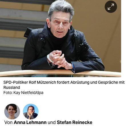
berlin
nord
wahrheit
verlag
verlag
veranstaltungen
shop
SPD-Politiker Rolf Mützenich fordert Abrüstung und Gespräche mit
fragen & hilfe
Russland
Foto: Kay Nietfeld/dpa
unterstützen
abo
genossenschaft
Von
Anna Lehmann
und
Stefan Reinecke