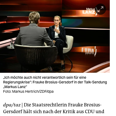
berlin
nord
wahrheit
verlag
verlag
veranstaltungen
shop
fragen & hilfe
„Ich möchte auch nicht verantwortlich sein für eine
Regierungskrise“: Frauke Brosius-Gersdorf in der Talk-Sendung
unterstützen
„Markus Lanz“
Foto: Markus Hertrich/ZDF/dpa
abo
dpa/taz
| Die Staatsrechtlerin Frauke Brosius-
genossenschaft
Gersdorf hält sich nach der Kritik aus CDU und