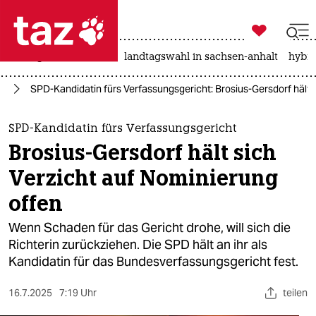

taz zahl ich
niedrigwasser
rente
landtagswahl in sachsen-anhalt
hybri

taz zahl ich
nd
SPD-Kandidatin fürs Verfassungsgericht: Brosius-Gersdorf hält 
taz zahl ich
themen
SPD-Kandidatin fürs Verfassungsgericht
Brosius-Gersdorf hält sich
politik
Verzicht auf Nominierung
öko
offen
gesellschaft
Wenn Schaden für das Gericht drohe, will sich die
Richterin zurückziehen. Die SPD hält an ihr als
kultur
Kandidatin für das Bundesverfassungsgericht fest.
sport
16.7.2025
7:19 Uhr
teilen