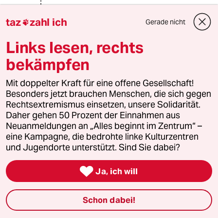
taz
zahl ich
Gerade nicht

dtx
D
20.07.2025
,
01:23 Uhr
Links lesen, rechts
@TV:
bekämpfen
Die Kampagne gegen die zweite läuft
doch schon. Und der Dritte ... warten
Mit doppelter Kraft für eine offene Gesellschaft!
wirs ab.
Besonders jetzt brauchen Menschen, die sich gegen
Rechtsextremismus einsetzen, unsere Solidarität.
Daher gehen 50 Prozent der Einnahmen aus
Alex_der_Wunderer
Neuanmeldungen an „Alles beginnt im Zentrum“ –
16.07.2025
,
23:16 Uhr
eine Kampagne, die bedrohte linke Kulturzentren
und Jugendorte unterstützt. Sind Sie dabei?
@TV:
Die Frage könnte auch lauten, was für

eine unfähige Fraktion hat Jens
Ja, ich will
Spahn in der CDU ...
Schon dabei!