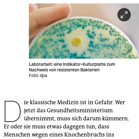
berlin
nord
wahrheit
verlag
verlag
Laborarbeit: eine Indikator-Kulturplatte zum
veranstaltungen
Nachweis von resistenten Bakterien
Foto: dpa
shop
fragen & hilfe
D
ie klassische Medizin ist in Gefahr. Wer
unterstützen
jetzt das Gesundheitsministerium
abo
übernimmt, muss sich darum kümmern.
Er oder sie muss etwas dagegen tun, dass
genossenschaft
Menschen wegen eines Knochenbruchs ins