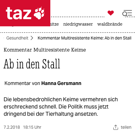

taz zahl ich
krieg in der ukraine
hitze
niedrigwasser
waldbrände

taz zahl ich
Gesundheit
Kommentar Multiresistente Keime: Ab in den Stall
taz zahl ich
Kommentar Multiresistente Keime
themen
Ab in den Stall
politik
öko
Kommentar von
Hanna Gersmann
gesellschaft
Die lebensbedrohlichen Keime vermehren sich
erschreckend schnell. Die Politik muss jetzt
kultur
dringend bei der Tierhaltung ansetzen.
sport
7.2.2018
18:15 Uhr
teilen