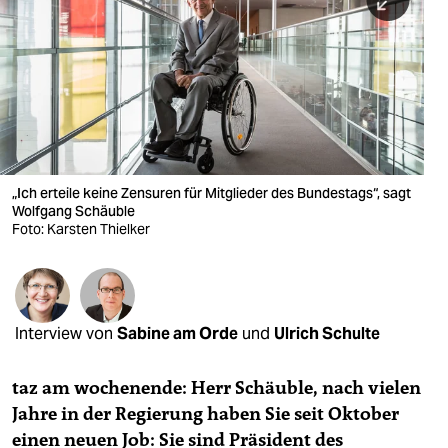
berlin
nord
wahrheit
verlag
verlag
„Ich erteile keine Zensuren für Mitglieder des Bundestags“, sagt
Wolfgang Schäuble
veranstaltungen
Foto: Karsten Thielker
shop
fragen & hilfe
unterstützen
Interview von
Sabine am Orde
und
Ulrich Schulte
abo
taz am wochenende: Herr Schäuble, nach vielen
genossenschaft
Jahre in der Regierung haben Sie seit Oktober
einen neuen Job: Sie sind Präsident des