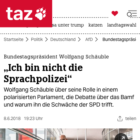

taz zahl ich
hitze
bergsteigen
usa unter trump
katzen
landtagswahl i

taz zahl ich
Startseite
Politik
Deutschland
AfD
Bundestagspräsiden
taz zahl ich
themen
Bundestagspräsident Wolfgang Schäuble
„Ich bin nicht die
politik
Sprachpolizei“
öko
Wolfgang Schäuble über seine Rolle in einem
polarisierten Parlament, die Debatte über das Bamf
gesellschaft
und warum ihn die Schwäche der SPD trifft.
kultur
8.6.2018
19:23 Uhr
teilen
sport