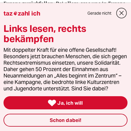
Europa zurückfallen. Bei allem, was uns in Europa
nicht gefällt, sollten wir nicht vergessen, dass die
taz
zahl ich
Gerade nicht

EU die Teilung aus dem Kalten Krieg überwunden
Links lesen, rechts
hat. Wenn ich manche Diskussionen zwischen
Brüssel und Ländern wie Polen oder Ungarn, aber
bekämpfen
auch Tschechien und der Slowakei verfolge, sage
ich: Lasst uns nicht arrogant erscheinen. Ich kann
Mit doppelter Kraft für eine offene Gesellschaft!
Besonders jetzt brauchen Menschen, die sich gegen
verstehen, dass die Osteuropäer manchmal das
Rechtsextremismus einsetzen, unsere Solidarität.
Gefühl haben, ihre Argumente zählten nicht. Viele
Daher gehen 50 Prozent der Einnahmen aus
Ostdeutsche hatten nach der Wiedervereinigung
Neuanmeldungen an „Alles beginnt im Zentrum“ –
ebenfalls das Gefühl, in einer von Westdeutschen
eine Kampagne, die bedrohte linke Kulturzentren
geprägten öffentlichen Debatte nicht gehört zu
und Jugendorte unterstützt. Sind Sie dabei?
werden. Auch wenn wir andere Auffassungen

haben als unsere osteuropäischen Nachbarn:
Ja, ich will
Ihnen zuhören und ihre Sorgen ernst nehmen, das
sollten wir schon.
Schon dabei!