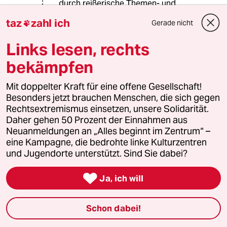
durch reißerische Themen- und
Teaserwahl als kommentierende
taz
zahl ich
Gerade nicht

Leser angefüttert werden soll - AfD-
Fanboys bringen der "Lügenpresse"
Links lesen, rechts
viele, viele Klicks und folglich hohe
Werbeeinnahmen! Um nichts anderes
bekämpfen
geht es! Außerhalb der
Onlineausgaben von
Mit doppelter Kraft für eine offene Gesellschaft!
Zeittazspiegelfazweltssüddeutscher
Besonders jetzt brauchen Menschen, die sich gegen
findet Vegan-Hype nur ab und zu und
Rechtsextremismus einsetzen, unsere Solidarität.
Genderfirlefanz überhaupt nicht statt!
Daher gehen 50 Prozent der Einnahmen aus
Ich kann mich nicht erinnern, draußen
Neuanmeldungen an „Alles beginnt im Zentrum“ –
im "Großen Blauen Zimmer" (zur Zeit
eine Kampagne, die bedrohte linke Kulturzentren
eher Großes Graues Zimmer) jemals
und Jugendorte unterstützt. Sind Sie dabei?
Unisex-Toiletten oder
hypergegenderte Formulare mit 59

Ja, ich will
Geschlechtern gesehen zu haben...
Schon dabei!
Rudolf Fissner