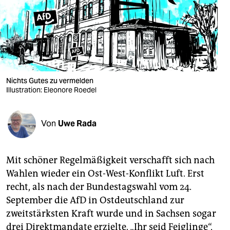
berlin
nord
wahrheit
verlag
Nichts Gutes zu vermelden
Illustration: Eleonore Roedel
verlag
veranstaltungen
Von
Uwe Rada
shop
fragen & hilfe
Mit schöner Regelmäßigkeit verschafft sich nach
unterstützen
Wahlen wieder ein Ost-West-Konflikt Luft. Erst
recht, als nach der Bundestagswahl vom 24.
abo
September die AfD in Ostdeutschland zur
genossenschaft
zweitstärksten Kraft wurde und in Sachsen sogar
drei Direktmandate erzielte. „Ihr seid Feiglinge“,