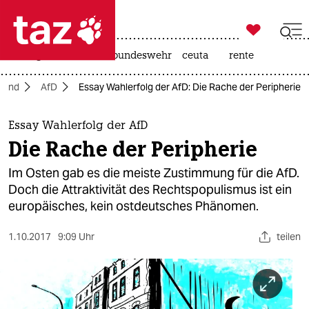

taz zahl ich
niedrigwasser
afd
bundeswehr
ceuta
rente

taz zahl ich
land
AfD
Essay Wahlerfolg der AfD: Die Rache der Peripherie
taz zahl ich
themen
Essay Wahlerfolg der AfD
Die Rache der Peripherie
politik
Im Osten gab es die meiste Zustimmung für die AfD.
öko
Doch die Attraktivität des Rechtspopulismus ist ein
europäisches, kein ostdeutsches Phänomen.
gesellschaft
1.10.2017
9:09 Uhr
teilen
kultur
sport