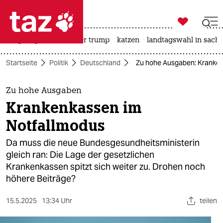

taz zahl ich
bergsteigen
usa unter trump
katzen
landtagswahl in sachs

taz zahl ich
Startseite
Politik
Deutschland
Zu hohe Ausgaben: Kranken
taz zahl ich
themen
Zu hohe Ausgaben
Krankenkassen im
politik
Notfallmodus
öko
Da muss die neue Bundesgesundheitsministerin
gleich ran: Die Lage der gesetzlichen
gesellschaft
Krankenkassen spitzt sich weiter zu. Drohen noch
höhere Beiträge?
kultur
sport
15.5.2025
13:34 Uhr
teilen