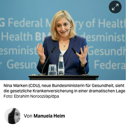
berlin
nord
wahrheit
verlag
verlag
veranstaltungen
shop
Nina Warken (CDU), neue Bundesministerin für Gesundheit, sieht
fragen & hilfe
die gesetzliche Krankenversicherung in einer dramatischen Lage
Foto: Ebrahim Noroozi/ap/dpa
unterstützen
abo
Von
Manuela Heim
genossenschaft