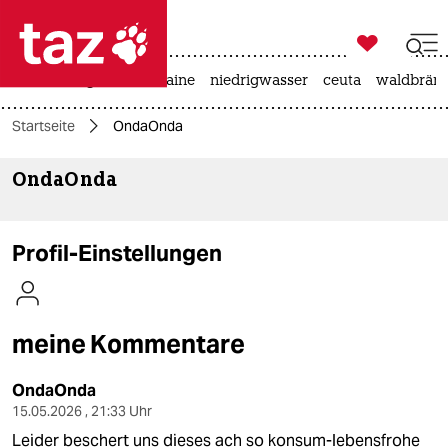

taz zahl ich
hitze
krieg in der ukraine
niedrigwasser
ceuta
waldbrän

taz zahl ich
Startseite
OndaOnda
taz zahl ich
OndaOnda
themen
politik
Profil-Einstellungen
öko
gesellschaft
meine Kommentare
kultur
OndaOnda
sport
15.05.2026 , 21:33 Uhr
Leider beschert uns dieses ach so konsum-lebensfrohe