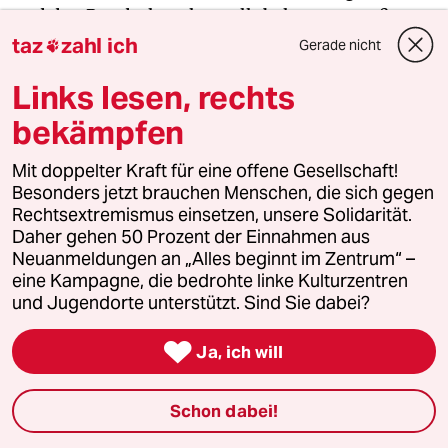
und den Bundeskanzler stellt bekanntermaßen
auch die CDU.
taz
zahl ich
Gerade nicht

Links lesen, rechts
Inhaltlich ist in den Grundpfeilern der neuen
bekämpfen
Koalition aber auch viel Kontinuität zu lesen: SPD
und Union wollen die internationale regelbasierte
Mit doppelter Kraft für eine offene Gesellschaft!
Ordnung stärken, betonen die Bedeutung der
Besonders jetzt brauchen Menschen, die sich gegen
transatlantischen Partnerschaft und sprechen sich
Rechtsextremismus einsetzen, unsere Solidarität.
auch weiterhin für eine Zweitstaatenlösung im
Daher gehen 50 Prozent der Einnahmen aus
Nahen Osten aus, die es zu verhandeln gelte.
Neuanmeldungen an „Alles beginnt im Zentrum“ –
eine Kampagne, die bedrohte linke Kulturzentren
und Jugendorte unterstützt. Sind Sie dabei?
Die Eigenständigkeit der von Russland
angegriffenen Ukrai­ne sei bedeutsam für die

Ja, ich will
Sicherheit Deutschlands. Die Koalition will daher
die „militärische, zivile und politische
Schon dabei!
Unterstützung“ des Landes „substanziell stärken“.
Es gelte, sich für einen „echten und nachhaltigen