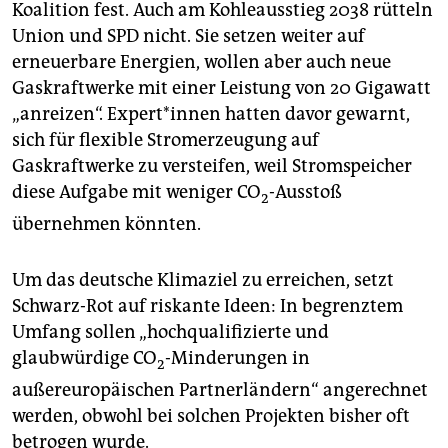
Koalition fest. Auch am Kohleausstieg 2038 rütteln
Union und SPD nicht. Sie setzen weiter auf
erneuerbare Energien, wollen aber auch neue
Gaskraftwerke mit einer Leistung von 20 Gigawatt
„anreizen“. Ex­per­t*in­nen hatten davor gewarnt,
sich für flexible Stromerzeugung auf
Gaskraftwerke zu versteifen, weil Stromspeicher
diese Aufgabe mit weniger CO
-Ausstoß
2
übernehmen könnten.
Um das deutsche Klimaziel zu erreichen, setzt
Schwarz-Rot auf riskante Ideen: In begrenztem
Umfang sollen „hochqualifizierte und
glaubwürdige CO
-Minderungen in
2
außereuropäischen Partnerländern“ angerechnet
werden, obwohl bei solchen Projekten bisher oft
betrogen wurde.