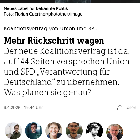
berlin
Neues Label für bekannte Politik
nord
Foto: Florian Gaertner/photothek/imago
wahrheit
Koalitionsvertrag von Union und SPD
Mehr Rückschritt wagen
verlag
Der neue Koalitionsvertrag ist da,
verlag
auf 144 Seiten versprechen Union
veranstaltungen
und SPD „Verantwortung für
shop
Deutschland“ zu übernehmen.
Was planen sie genau?
fragen & hilfe
unterstützen
9.4.2025
19:44 Uhr
teilen
abo
genossenschaft