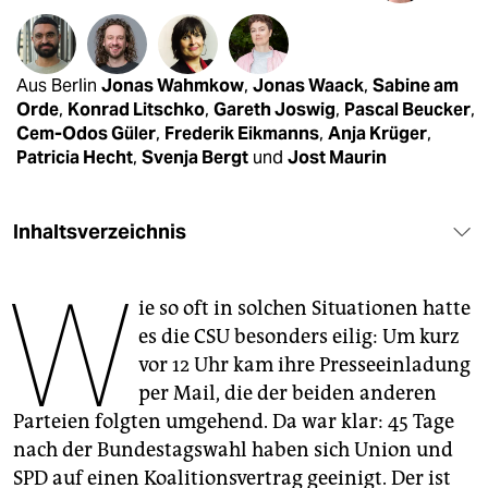
epaper login
Aus Berlin
Jonas Wahmkow
,
Jonas Waack
,
Sabine am
Orde
,
Konrad Litschko
,
Gareth Joswig
,
Pascal Beucker
,
Cem-Odos Güler
,
Frederik Eikmanns
,
Anja Krüger
,
Patricia Hecht
,
Svenja Bergt
und
Jost Maurin
Inhaltsverzeichnis
W
ie so oft in solchen Situationen hatte
es die CSU besonders eilig: Um kurz
vor 12 Uhr kam ihre Presseeinladung
per Mail, die der beiden anderen
Parteien folgten umgehend. Da war klar: 45 Tage
nach der Bundestagswahl haben sich Union und
SPD auf einen Koalitionsvertrag geeinigt. Der ist