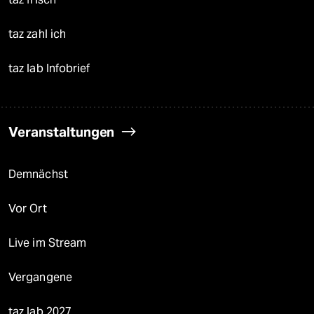
taz zahl ich
taz lab Infobrief
Veranstaltungen
Demnächst
Vor Ort
Live im Stream
Vergangene
taz lab 2027