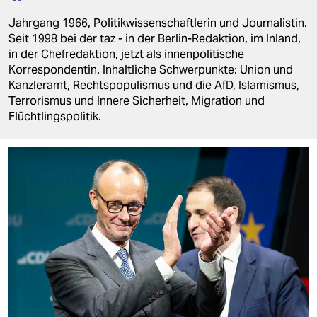
berlin
Jahrgang 1966, Politikwissenschaftlerin und Journalistin.
nord
Seit 1998 bei der taz - in der Berlin-Redaktion, im Inland,
in der Chefredaktion, jetzt als innenpolitische
wahrheit
Korrespondentin. Inhaltliche Schwerpunkte: Union und
Kanzleramt, Rechtspopulismus und die AfD, Islamismus,
verlag
Terrorismus und Innere Sicherheit, Migration und
Flüchtlingspolitik.
verlag
veranstaltungen
shop
fragen & hilfe
unterstützen
abo
genossenschaft