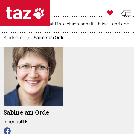

taz zahl ich
iran-krieg
landtagswahl in sachsen-anhalt
hitze
christophe

taz zahl ich
Startseite
Sabine am Orde
taz zahl ich
themen
politik
öko
gesellschaft
kultur
Sabine am Orde
sport
Innenpolitik