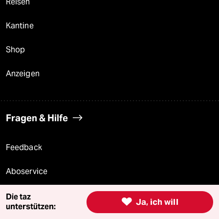
Reisen
Kantine
Shop
Anzeigen
Fragen & Hilfe
Feedback
Aboservice
ePaper Login
Die taz

Ja, ich will
unterstützen: