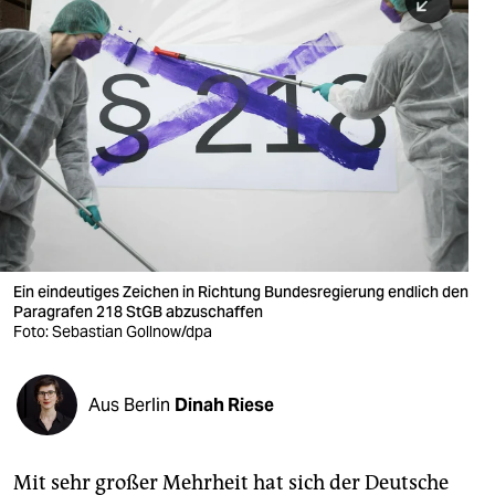
berlin
nord
wahrheit
verlag
verlag
veranstaltungen
shop
Ein eindeutiges Zeichen in Richtung Bundesregierung endlich den
Paragrafen 218 StGB abzuschaffen
fragen & hilfe
Foto: Sebastian Gollnow/dpa
unterstützen
Aus Berlin
Dinah Riese
abo
genossenschaft
Mit sehr großer Mehrheit hat sich der Deutsche