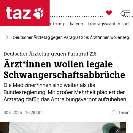

taz zahl ich
bergsteigen
usa unter trump
katzen
landtagswahl in sachs

taz zahl ich
ng
Deutscher Ärztetag gegen Paragraf 218: Ärz­t*in­nen wollen le
taz zahl ich
themen
Deutscher Ärztetag gegen Paragraf 218
Ärz­t*in­nen wollen legale
politik
Schwangerschaftsabbrüche
öko
Die Me­di­zi­ne­r*in­nen sind weiter als die
Bundesregierung: Mit großer Mehrheit plädiert der
gesellschaft
Ärztetag dafür, das Abtreibungsverbot aufzuheben.
kultur
30.5.2025
16:29 Uhr
teilen
sport