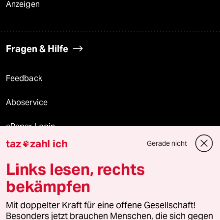
Anzeigen
Fragen & Hilfe
Feedback
Aboservice
ePaper Login
taz
zahl ich
Gerade nicht

Downloads für Abonnierende
Links lesen, rechts
bekämpfen
© 2026 taz Verlags und Vertriebs GmbH
Alle Rechte vorbehalten. Bei rechtlichen Fragen oder für Genehmigungen
Mit doppelter Kraft für eine offene Gesellschaft!
wenden Sie sich bitte an
lizenzen@taz.de
Besonders jetzt brauchen Menschen, die sich gegen