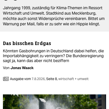
berlin
Jahrgang 1999, zuständig für Klima-Themen im Ressort
nord
Wirtschaft und Umwelt. Stadtkind aus Mecklenburg,
möchte auch sonst Widersprüche vereinbaren. Bittet um
wahrheit
Warnung per Mail, falls er zu sehr wie ein Hippie klingt.
verlag
verlag
Das bisschen Erdgas
Könnten Gasbohrungen in Deutschland dabei helfen, die
veranstaltungen
Importabhängigkeit zu verringern? Die Bundesregierung
sagt ja, kann das aber nicht beziffern
shop
Von
Jonas Waack
fragen & hilfe
Ausgabe vom
7.8.2026
,
Seite 8,
wirtschaft + umwelt
unterstützen
abo
genossenschaft