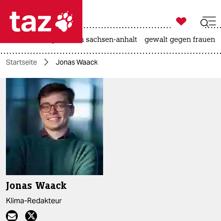

taz zahl ich
hitze
landtagswahl in sachsen-anhalt
gewalt gegen frauen

taz zahl ich
Startseite
Jonas Waack
taz zahl ich
themen
politik
öko
gesellschaft
kultur
Jonas Waack
sport
Klima-Redakteur