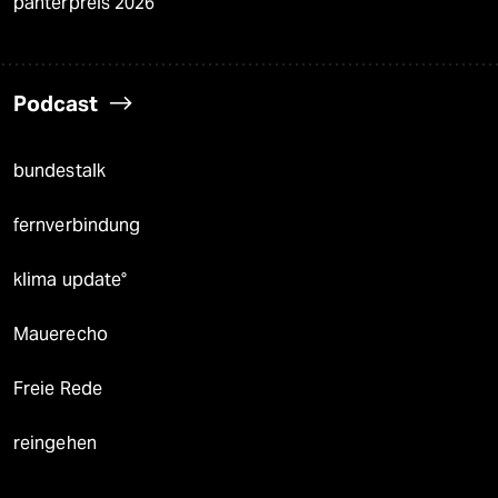
panterpreis 2026
Podcast
bundestalk
fernverbindung
klima update°
Mauerecho
Freie Rede
reingehen