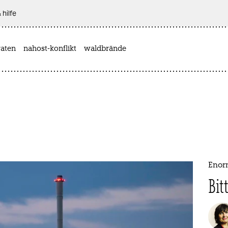
 hilfe
aten
nahost-konflikt
waldbrände
Enor
Bit