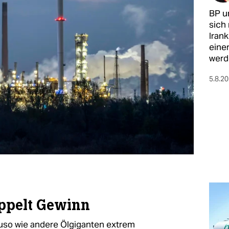
BP u
sich
Iran
eine
werd
5.8.2
ppelt Gewinn
uso wie andere Ölgiganten extrem