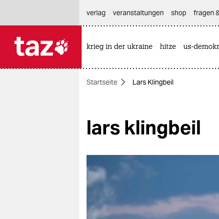
hautnavigation anspringen
hauptinhalt anspringen
footer anspringen
verlag
veranstaltungen
shop
fragen &
krieg in der ukraine
hitze
us-demokr

taz zahl ich
taz zahl ich
Startseite
Lars Klingbeil
themen
politik
lars klingbeil
öko
gesellschaft
kultur
sport