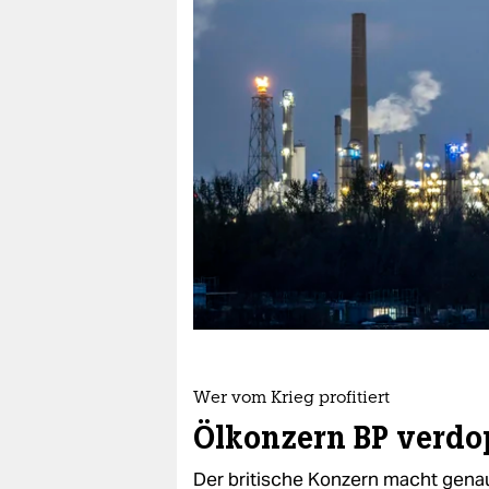
berlin
nord
wahrheit
verlag
verlag
veranstaltungen
shop
fragen & hilfe
unterstützen
Wer vom Krieg profitiert
abo
Ölkonzern BP verdo
genossenschaft
Der britische Konzern macht gena