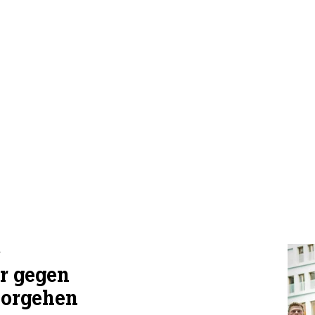
d
er gegen
vorgehen