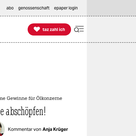
abo
genossenschaft
epaper login

taz zahl ich
taz zahl ich
me Gewinne für Ölkonzerne
te abschöpfen!
Kommentar von
Anja Krüger