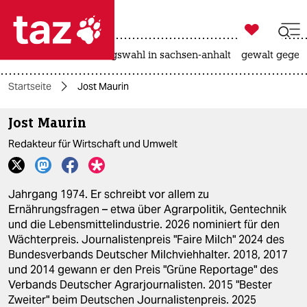

taz zahl ich
hitze
surfen
landtagswahl in sachsen-anhalt
gewalt gegen

taz zahl ich
Startseite
Jost Maurin
taz zahl ich
Jost Maurin
themen
Redakteur für Wirtschaft und Umwelt
politik
öko
Jahrgang 1974. Er schreibt vor allem zu
Ernährungsfragen – etwa über Agrarpolitik, Gentechnik
gesellschaft
und die Lebensmittelindustrie. 2026 nominiert für den
Wächterpreis. Journalistenpreis "Faire Milch" 2024 des
kultur
Bundesverbands Deutscher Milchviehhalter. 2018, 2017
und 2014 gewann er den Preis "Grüne Reportage" des
sport
Verbands Deutscher Agrarjournalisten. 2015 "Bester
Zweiter" beim Deutschen Journalistenpreis. 2025