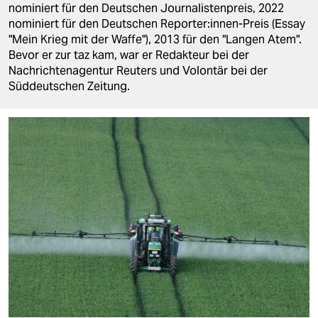
berlin
nominiert für den Deutschen Journalistenpreis, 2022
nominiert für den Deutschen Reporter:innen-Preis (Essay
nord
"Mein Krieg mit der Waffe"), 2013 für den "Langen Atem".
Bevor er zur taz kam, war er Redakteur bei der
wahrheit
Nachrichtenagentur Reuters und Volontär bei der
Süddeutschen Zeitung.
verlag
verlag
veranstaltungen
shop
fragen & hilfe
unterstützen
abo
genossenschaft