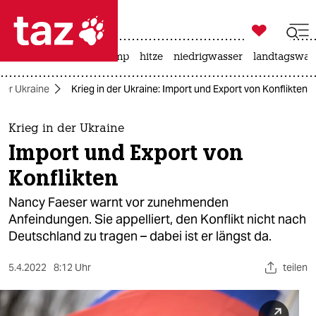

taz zahl ich
katzen
usa unter trump
hitze
niedrigwasser
landtagswahl

taz zahl ich
 der Ukraine
Krieg in der Ukraine: Import und Export von Konflikten
taz zahl ich
themen
Krieg in der Ukraine
Import und Export von
politik
Konflikten
öko
Nancy Faeser warnt vor zunehmenden
Anfeindungen. Sie appelliert, den Konflikt nicht nach
gesellschaft
Deutschland zu tragen – dabei ist er längst da.
kultur
5.4.2022
8:12 Uhr
teilen
sport