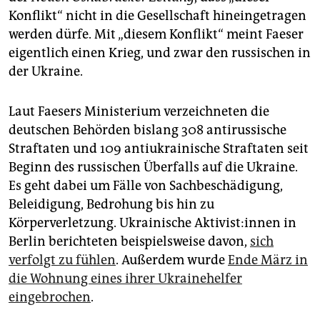
epaper login
Konflikt“ nicht in die Gesellschaft hineingetragen
werden dürfe. Mit „diesem Konflikt“ meint Faeser
eigentlich einen Krieg, und zwar den russischen in
der Ukraine.
Laut Faesers Ministerium verzeichneten die
deutschen Behörden bislang 308 antirussische
Straftaten und 109 antiukrainische Straftaten seit
Beginn des russischen Überfalls auf die Ukraine.
Es geht dabei um Fälle von Sachbeschädigung,
Beleidigung, Bedrohung bis hin zu
Körperverletzung. Ukrainische Ak­ti­vis­t:in­nen in
Berlin berichteten beispielsweise davon,
sich
verfolgt zu fühlen
. Außerdem wurde
Ende März in
die Wohnung eines ihrer Ukrainehelfer
eingebrochen
.