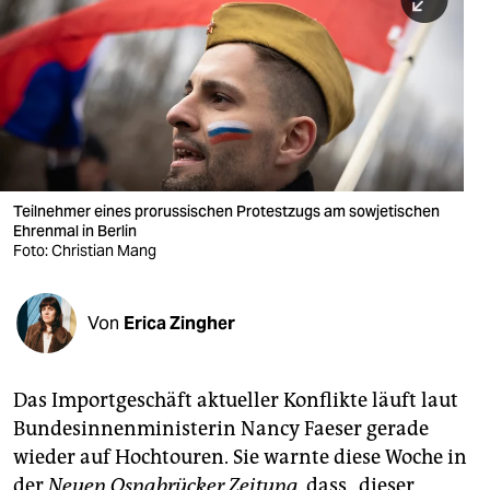
berlin
nord
wahrheit
verlag
verlag
Teilnehmer eines prorussischen Protestzugs am sowjetischen
Ehrenmal in Berlin
veranstaltungen
Foto: Christian Mang
shop
fragen & hilfe
Von
Erica Zingher
unterstützen
Das Importgeschäft aktueller Konflikte läuft laut
abo
Bundesinnenministerin Nancy Faeser gerade
genossenschaft
wieder auf Hochtouren. Sie warnte diese Woche in
der
Neuen Osnabrücker Zeitung
, dass „dieser