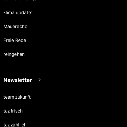
klima update°
Mauerecho
Freie Rede
reingehen
Newsletter
team zukunft
taz frisch
taz zahl ich