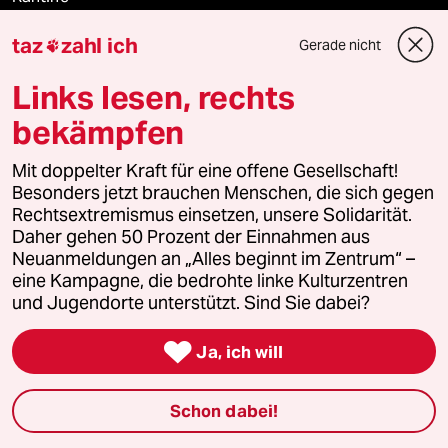
taz
zahl ich
Gerade nicht
Shop

Links lesen, rechts
Anzeigen
bekämpfen
Mit doppelter Kraft für eine offene Gesellschaft!
Fragen & Hilfe
Besonders jetzt brauchen Menschen, die sich gegen
Rechtsextremismus einsetzen, unsere Solidarität.
Daher gehen 50 Prozent der Einnahmen aus
Feedback
Neuanmeldungen an „Alles beginnt im Zentrum“ –
eine Kampagne, die bedrohte linke Kulturzentren
Aboservice
und Jugendorte unterstützt. Sind Sie dabei?
ePaper Login

Ja, ich will
Downloads für Abonnierende
Schon dabei!