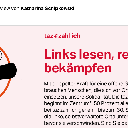
rview von
Katharina Schipkowski
Neubauer, am Freitag findet der
zehnte globale
taz
zahl ich

k von Fridays for Future
statt. Haben wir derze
obleme?
Links lesen, r
bekämpfen
bauer:
Wir streiken, gerade weil wir auch andere
ibt heute keine singulären Krisen mehr. Es ist Zei
en und die Systemfragen anzugehen. Nie war e
Mit doppelter Kraft für eine offene G
licher, dass wir eine Energiewende brauchen. Tr
brauchen Menschen, die sich vor O
einsetzen, unsere Solidarität. Die ta
 dafür kämpfen, weil wir sehen, dass die Regieru
beginnt im Zentrum“. 50 Prozent a
en Irrationalitäten bereit ist.
bei taz zahl ich gehen – bis zum 30
die linke, selbstverwaltete Orte unte
bevor sie verschwinden. Sind Sie da