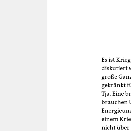
Es ist Krie
diskutiert 
große Ganz
gekränkt f
Tja. Eine 
brauchen 
Energieuna
einem Krie
nicht über