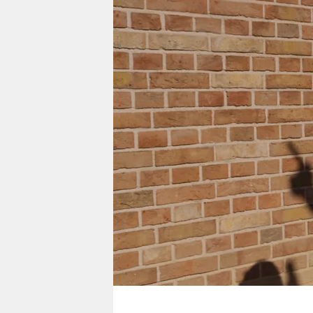
berlin
nord
wahrheit
verlag
verlag
veranstaltungen
shop
fragen & hilfe
unterstützen
abo
genossenschaft