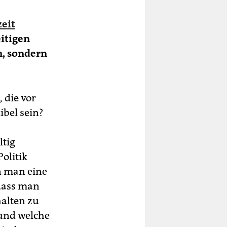
zeit
eitigen
, sondern
 die vor
ibel sein?
ltig
olitik
n man eine
 dass man
halten zu
 und welche