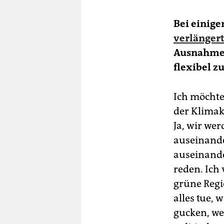
Bei einig
verlänger
Ausnahmez
flexibel z
Ich möchte
der Klimaka
Ja, wir we
auseinande
auseinande
reden. Ich
grüne Regi
alles tue, 
gucken, we