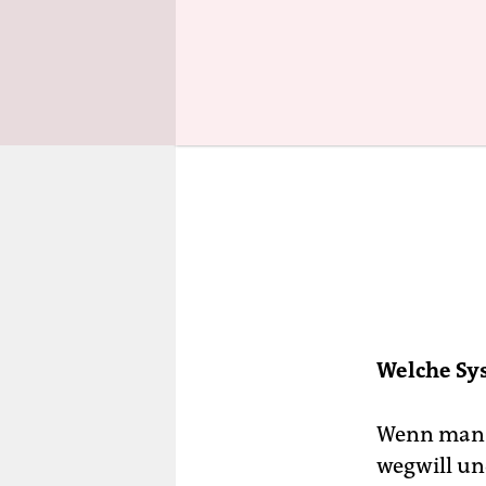
Welche Sy
Wenn ma
wegwill un