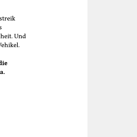
streik
s
heit. Und
Vehikel.
die
a.