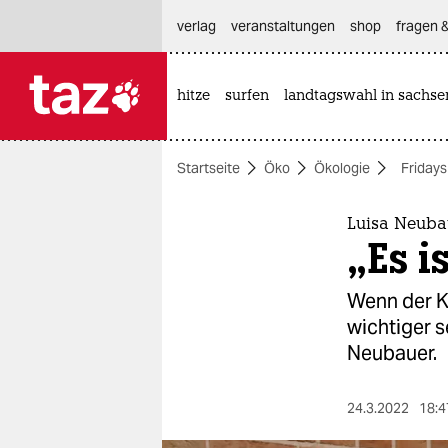
hautnavigation anspringen
hauptinhalt anspringen
footer anspringen
verlag
veranstaltungen
shop
fragen &
hitze
surfen
landtagswahl in sachse

taz zahl ich
taz zahl ich
Startseite
Öko
Ökologie
Fridays
themen
politik
Luisa Neuba
„Es i
öko
Wenn der Ko
gesellschaft
wichtiger s
Neubauer.
kultur
sport
24.3.2022
18:4