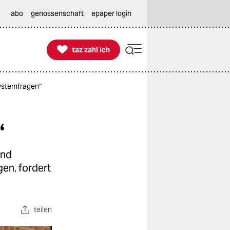
abo
genossenschaft
epaper login

taz zahl ich
taz zahl ich
Systemfragen“
“
and
gen, fordert
teilen