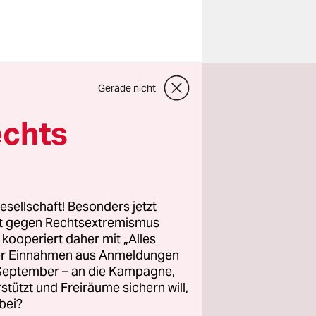
Gerade nicht
it nicht
echts
 Probleme
t, das
s
esellschaft! Besonders jetzt
otzdem
rt gegen Rechtsextremismus
z kooperiert daher mit „Alles
ng selbst
ller Einnahmen aus Anmeldungen
. September – an die Kampagne,
rstützt und Freiräume sichern will,
bei?