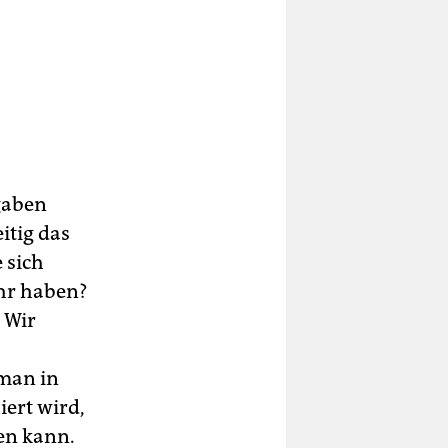
sgaben
itig das
 sich
ehr haben?
 Wir
 man in
iert wird,
en kann.