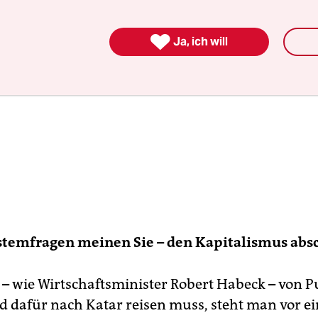

Ja, ich will
stemfragen meinen Sie – den Kapitalismus abs
n
–
wie Wirtschaftsminister Robert Habeck
–
von Pu
d dafür nach Katar reisen muss, steht man vor ei