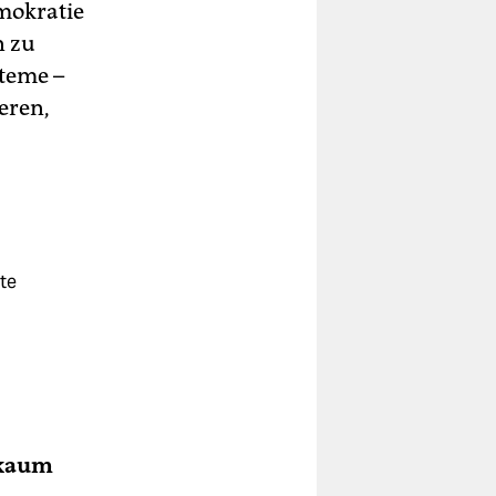
emokratie
n zu
teme –
eren,
lte
 kaum