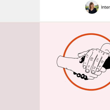
epaper login
Inte
taz: Frau 
Klimastrei
andere Pr
Luisa Neu
haben. Es g
anzuerkenn
offensicht
müssen wir
jetzt zu all