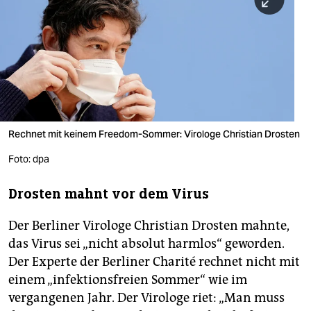
berlin
nord
wahrheit
verlag
verlag
Rechnet mit keinem Freedom-Sommer: Virologe Christian Drosten
veranstaltungen
Foto: dpa
shop
Drosten mahnt vor dem Virus
fragen & hilfe
Der Berliner Virologe Christian Drosten mahnte,
unterstützen
das Virus sei „nicht absolut harmlos“ geworden.
abo
Der Experte der Berliner Charité rechnet nicht mit
einem „infektionsfreien Sommer“ wie im
genossenschaft
vergangenen Jahr. Der Virologe riet: „Man muss