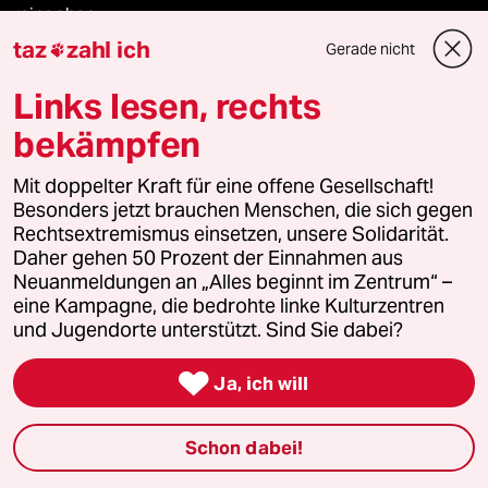
reingehen
taz
zahl ich
Gerade nicht

Links lesen, rechts
Newsletter
bekämpfen
team zukunft
Mit doppelter Kraft für eine offene Gesellschaft!
Besonders jetzt brauchen Menschen, die sich gegen
Rechtsextremismus einsetzen, unsere Solidarität.
taz frisch
Daher gehen 50 Prozent der Einnahmen aus
Neuanmeldungen an „Alles beginnt im Zentrum“ –
taz zahl ich
eine Kampagne, die bedrohte linke Kulturzentren
und Jugendorte unterstützt. Sind Sie dabei?
taz lab Infobrief

Ja, ich will
Veranstaltungen
Schon dabei!