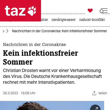

taz zahl ich
krieg in der ukraine
hitze
niedrigwasser
nahost-konflikt

taz zahl ich
rus
Nachrichten in der Coronakrise: Kein infektionsfreier Sommer
taz zahl ich
themen
Nachrichten in der Coronakrise
Kein infektionsfreier
politik
Sommer
öko
Christian Drosten warnt vor einer Verharmlosung
des Virus. Die Deutsche Krankenhausgesellschaft
gesellschaft
rechnet mit mehr Intenstivpatienten.
kultur
26.3.2022
16:08 Uhr
teilen
sport