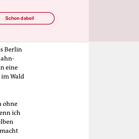
nten
nen gibt es
Schon dabei!
ind
s Berlin
Bahn-
in eine
 im Wald
rn ohne
wenn ich
elben
 macht