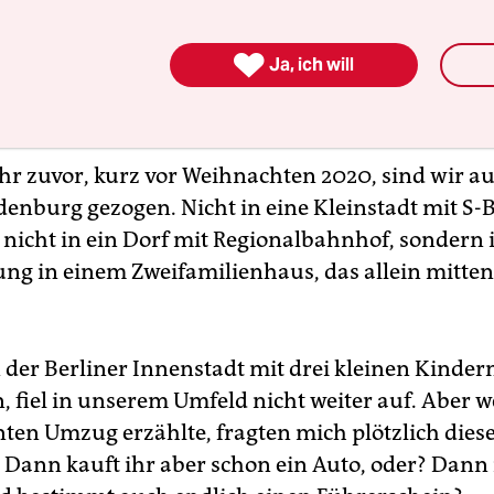
kinder durch den Wald zur 2,5 Kilometer entfer
elle bringen. Ohne Auto, wie immer. Straßenlater

Ja, ich will
es Weges nicht, nur Hunderte Kiefern, die im W
.
ahr zuvor, kurz vor Weihnachten 2020, sind wir au
enburg gezogen. Nicht in eine Kleinstadt mit S-
 nicht in ein Dorf mit Regionalbahnhof, sondern 
g in einem Zweifamilienhaus, das allein mitten
n der Berliner Innenstadt mit drei kleinen Kinde
, fiel in unserem Umfeld nicht weiter auf. Aber 
ten Umzug erzählte, fragten mich plötzlich dies
Dann kauft ihr aber schon ein Auto, oder? Dann