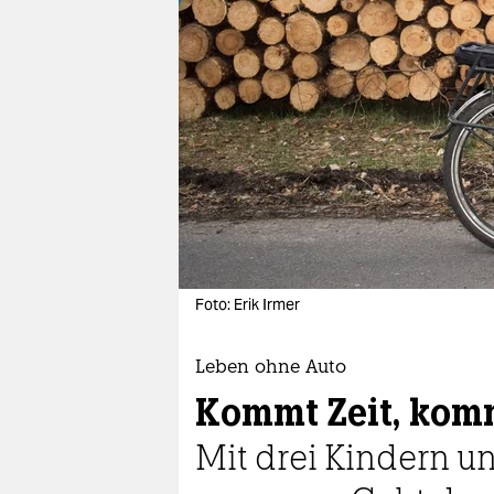
berlin
nord
wahrheit
verlag
verlag
veranstaltungen
shop
Foto: Erik Irmer
fragen & hilfe
unterstützen
Leben ohne Auto
Kommt Zeit, kom
abo
Mit drei Kindern u
genossenschaft