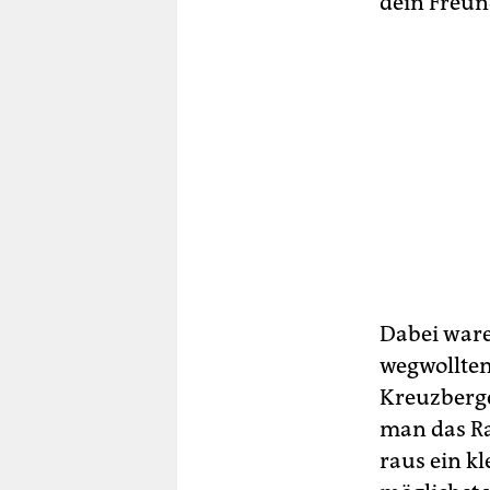
dein Freun
Dabei ware
wegwollten
Kreuzberge
man das Ra
raus ein kl