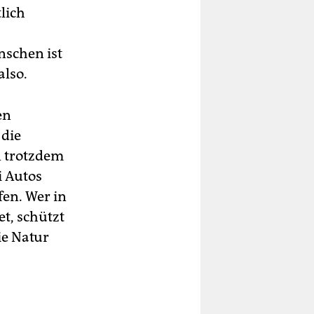
lich
nschen ist
also.
en
 die
n trotzdem
i Autos
fen. Wer in
t, schützt
ie Natur