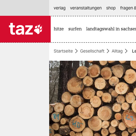
hautnavigation anspringen
hauptinhalt anspringen
footer anspringen
verlag
veranstaltungen
shop
fragen &
hitze
surfen
landtagswahl in sachse

taz zahl ich
taz zahl ich
Startseite
Gesellschaft
Alltag
L
themen
politik
öko
gesellschaft
kultur
sport