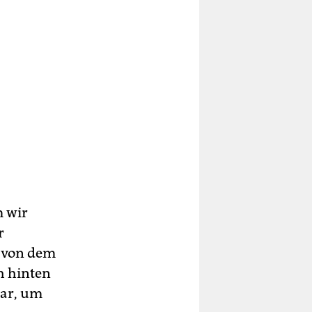
m wir
r
, von dem
h hinten
war, um