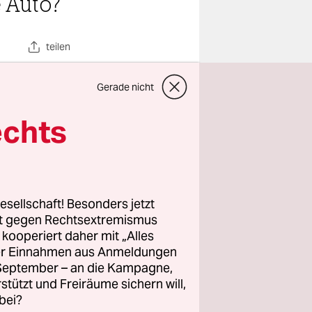
 Auto?
teilen
Gerade nicht
echts
itze ich
 tippe bei
e
esellschaft! Besonders jetzt
rt gegen Rechtsextremismus
z kooperiert daher mit „Alles
ller Einnahmen aus Anmeldungen
 es ist
. September – an die Kampagne,
niger als
rstützt und Freiräume sichern will,
bei?