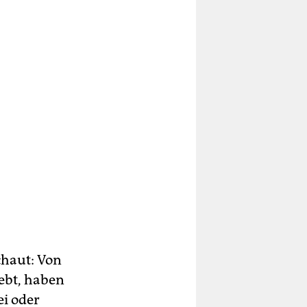
chaut: Von
ebt, haben
ei oder