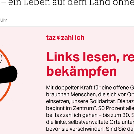
 – ein Leben auf dem Land ohne
 Uhr
taz
zahl ich

Luise Strothmann
Links lesen, r
bekämpfen
 Morgen des 3. Januar ist es so weit. Um 5.50 Uhr s
it dem Handy in der Hand auf dem Klodeckel und
bay-Kleinanzeigen „Gebrauchtwagen“ und mein
Mit doppelter Kraft für eine offene G
ostleitzahl ein. Nur mal schauen.
brauchen Menschen, die sich vor O
einsetzen, unsere Solidarität. Die ta
beginnt im Zentrum“. 50 Prozent a
peitscht der Regen gegen das Badezimmerfenster,
bei taz zahl ich gehen – bis zum 30
l, das Thermometer zeigt 1 Grad über Null. In we
die linke, selbstverwaltete Orte unte
bevor sie verschwinden. Sind Sie da
de müssen mein Freund oder ich unsere zwei