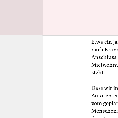
Grundschul
Bushaltest
am Rande d
schwanken
Etwa ein J
nach Brand
Anschluss,
Mietwohnun
steht.
Dass wir i
Auto lebten
vom geplan
Menschen: 