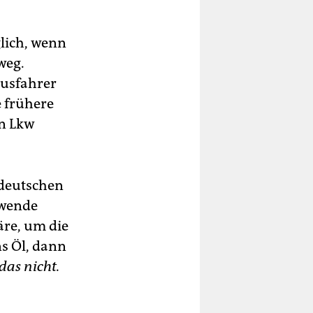
lich, wenn
weg.
Busfahrer
e frühere
en Lkw
 deutschen
swende
äre, um die
s Öl, dann
das nicht.