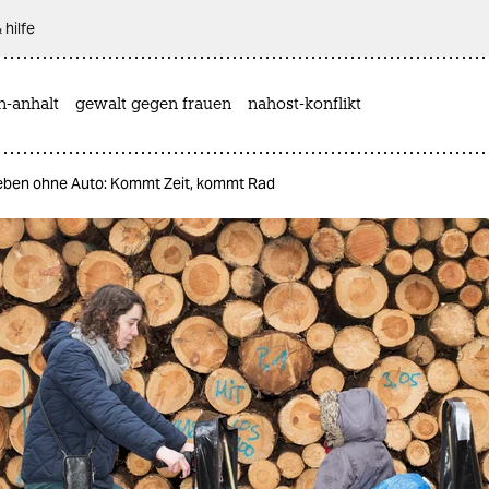
 hilfe
n-anhalt
gewalt gegen frauen
nahost-konflikt
eben ohne Auto: Kommt Zeit, kommt Rad