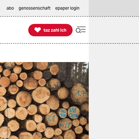
abo
genossenschaft
epaper login

taz zahl ich
taz zahl ich