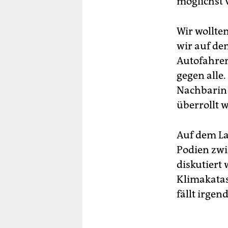
möglichst 
Wir wollte
wir auf de
Autofahrer
gegen alle
Nachbarin 
überrollt 
Auf dem La
Podien zw
diskutiert
Klimakata
fällt irge