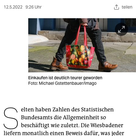
berlin
12.5.2022
9:26 Uhr
teilen
nord
wahrheit
verlag
verlag
veranstaltungen
shop
Einkaufen ist deutlich teurer geworden
Foto: Michael Gstettenbauer/imago
fragen & hilfe
unterstützen
S
elten haben Zahlen des Statistischen
abo
Bundesamts die Allgemeinheit so
beschäftigt wie zuletzt. Die Wiesbadener
genossenschaft
liefern monatlich einen Beweis dafür, was jeder