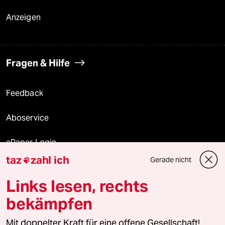
Anzeigen
Fragen & Hilfe
Feedback
Aboservice
ePaper Login
taz
zahl ich
Gerade nicht

Downloads für Abonnierende
Links lesen, rechts
bekämpfen
© 2026 taz Verlags und Vertriebs GmbH
Alle Rechte vorbehalten. Bei rechtlichen Fragen oder für Genehmigungen
Mit doppelter Kraft für eine offene Gesellschaft!