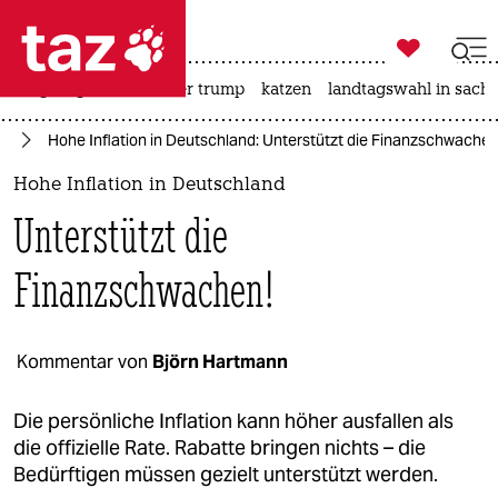

taz zahl ich
bergsteigen
usa unter trump
katzen
landtagswahl in sachs

taz zahl ich
nd
Hohe Inflation in Deutschland: Unterstützt die Finanzschwachen
taz zahl ich
Hohe Inflation in Deutschland
themen
Unterstützt die
politik
Finanzschwachen!
öko
gesellschaft
Kommentar von
Björn Hartmann
kultur
Die persönliche Inflation kann höher ausfallen als
die offizielle Rate. Rabatte bringen nichts – die
sport
Bedürftigen müssen gezielt unterstützt werden.