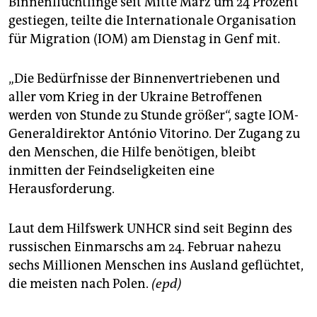
Binnenflüchtlinge seit Mitte März um 24 Prozent
epaper login
gestiegen, teilte die Internationale Organisation
für Migration (IOM) am Dienstag in Genf mit.
„Die Bedürfnisse der Binnenvertriebenen und
aller vom Krieg in der Ukraine Betroffenen
werden von Stunde zu Stunde größer“, sagte IOM-
Generaldirektor António Vitorino. Der Zugang zu
den Menschen, die Hilfe benötigen, bleibt
inmitten der Feindseligkeiten eine
Herausforderung.
Laut dem Hilfswerk UNHCR sind seit Beginn des
russischen Einmarschs am 24. Februar nahezu
sechs Millionen Menschen ins Ausland geflüchtet,
die meisten nach Polen.
(epd)