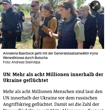
berlin
nord
wahrheit
verlag
verlag
veranstaltungen
Annalena Baerbock geht mit der Generalstaatsanwältin Iryna
Wenediktowa durch Butscha
Foto: Andreas Stein/dpa
shop
fragen & hilfe
UN: Mehr als acht Millionen innerhalb der
Ukraine geflüchtet
unterstützen
Mehr als acht Millionen Menschen sind laut den
abo
UN innerhalb der Ukraine vor dem russischen
genossenschaft
Angriffskrieg geflüchtet. Damit sei die Zahl der