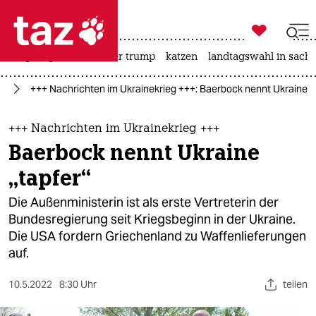

taz zahl ich
bergsteigen
usa unter trump
katzen
landtagswahl in sachs

taz zahl ich
ne
+++ Nachrichten im Ukrainekrieg +++: Baerbock nennt Ukraine „
taz zahl ich
themen
+++ Nachrichten im Ukrainekrieg +++
Baerbock nennt Ukraine
politik
„tapfer“
öko
Die Außenministerin ist als erste Vertreterin der
Bundesregierung seit Kriegsbeginn in der Ukraine.
gesellschaft
Die USA fordern Griechenland zu Waffenlieferungen
auf.
kultur
sport
10.5.2022
8:30 Uhr
teilen