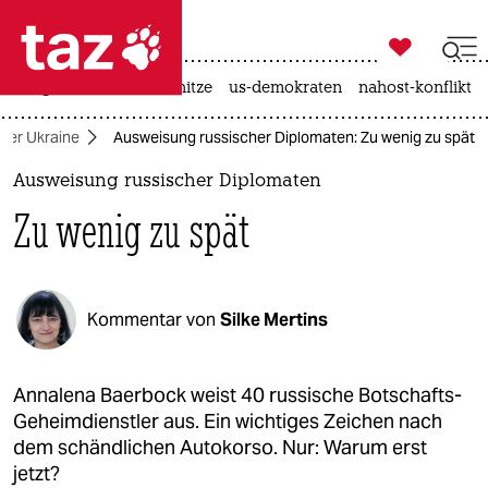

taz zahl ich
krieg in der ukraine
hitze
us-demokraten
nahost-konflikt

taz zahl ich
 der Ukraine
Ausweisung russischer Diplomaten: Zu wenig zu spät
taz zahl ich
Ausweisung russischer Diplomaten
themen
Zu wenig zu spät
politik
öko
Kommentar von
Silke Mertins
gesellschaft
kultur
Annalena Baerbock weist 40 russische Botschafts-
Geheimdienstler aus. Ein wichtiges Zeichen nach
sport
dem schändlichen Autokorso. Nur: Warum erst
jetzt?