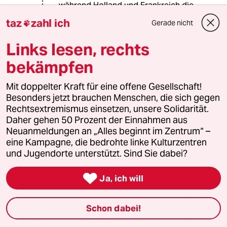
während Holland und Frankreich die
Patienten in Deutschland auf den
taz
zahl ich
Gerade nicht

Intensivstationen abgeladen hat.
Wenn dies von Ihnen als
Links lesen, rechts
Komplettversagen gedeutet wird,
kann ich nur vermuten, dass es dort
bekämpfen
Rosen regnet. Zum Ehrenamt sage
ich Ihnen nur: Wenn Sie dafür Lohn
Mit doppelter Kraft für eine offene Gesellschaft!
und Anerkennung erwarten ist es kein
Besonders jetzt brauchen Menschen, die sich gegen
Ehrenamt. Ehrenamt hat etwas mit
Rechtsextremismus einsetzen, unsere Solidarität.
Freiwilligkeit zu tun.
Daher gehen 50 Prozent der Einnahmen aus
Neuanmeldungen an „Alles beginnt im Zentrum“ –
eine Kampagne, die bedrohte linke Kulturzentren
und Jugendorte unterstützt. Sind Sie dabei?
dites-mois
05.04.2022
,
14:51 Uhr

Ja, ich will
@Kaboom:
Das mit den Waffenlieferungen
stimmt so nicht (s.u.), aber das Tabu,
Schon dabei!
die himmelschreienden