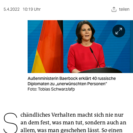
berlin
5.4.2022
10:19 Uhr
teilen
nord
wahrheit
verlag
verlag
veranstaltungen
shop
Außenministerin Baerbock erklärt 40 russische
Diplomaten zu „unerwünschten Personen“
fragen & hilfe
Foto: Tobias Schwarz/afp
unterstützen
S
abo
chändliches Verhalten macht sich nie nur
an dem fest, was man tut, sondern auch an
genossenschaft
allem, was man geschehen lässt. So einen