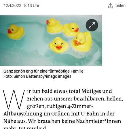
berlin
12.4.2022
8:13 Uhr
teilen
nord
wahrheit
verlag
verlag
veranstaltungen
Ganz schön eng für eine fünfköpfige Familie
shop
Foto: Simon Battensby/imago images
fragen & hilfe
W
ir tun bald etwas total Mutiges und
unterstützen
ziehen aus unserer bezahlbaren, hellen,
großen, ruhigen 4-Zimmer-
abo
Altbauwohnung im Grünen mit U-Bahn in der
genossenschaft
Nähe aus. Wir brauchen keine Nach­mie­te­r*in­nen
mehr, tut mir leid.