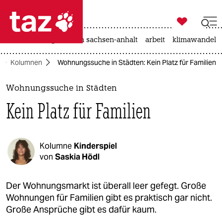

taz zahl ich
hitze
landtagswahl in sachsen-anhalt
arbeit
klimawandel

taz zahl ich
Kolumnen
Wohnungssuche in Städten: Kein Platz für Familien
taz zahl ich
themen
Wohnungssuche in Städten
Kein Platz für Familien
politik
öko
Kolumne
Kinderspiel
gesellschaft
von
Saskia Hödl
kultur
Der Wohnungsmarkt ist überall leer gefegt. Große
Wohnungen für Familien gibt es praktisch gar nicht.
sport
Große Ansprüche gibt es dafür kaum.