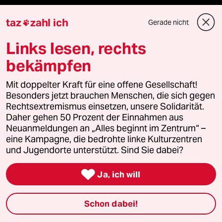
taz
zahl ich
Gerade nicht

Mehr taz Angebote
Links lesen, rechts
bekämpfen
Reisen
Mit doppelter Kraft für eine offene Gesellschaft!
Kantine
Besonders jetzt brauchen Menschen, die sich gegen
Rechtsextremismus einsetzen, unsere Solidarität.
Shop
Daher gehen 50 Prozent der Einnahmen aus
Neuanmeldungen an „Alles beginnt im Zentrum“ –
eine Kampagne, die bedrohte linke Kulturzentren
Anzeigen
und Jugendorte unterstützt. Sind Sie dabei?

Ja, ich will
Fragen & Hilfe
Schon dabei!
Feedback