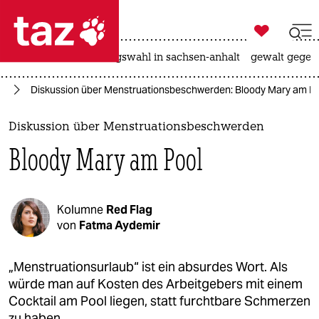

taz zahl ich
hitze
surfen
landtagswahl in sachsen-anhalt
gewalt gegen

taz zahl ich
us
Diskussion über Menstruationsbeschwerden: Bloody Mary am P
taz zahl ich
themen
Diskussion über Menstruationsbeschwerden
Bloody Mary am Pool
politik
öko
Kolumne
Red Flag
gesellschaft
von
Fatma Aydemir
kultur
„Menstruationsurlaub“ ist ein absurdes Wort. Als
würde man auf Kosten des Arbeitgebers mit einem
sport
Cocktail am Pool liegen, statt furchtbare Schmerzen
zu haben.