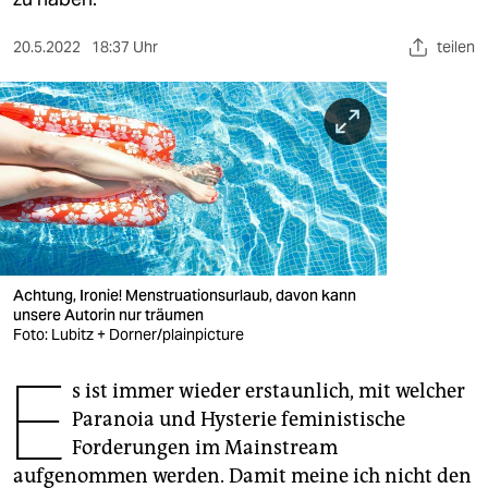
berlin
nord
20.5.2022
18:37 Uhr
teilen
wahrheit
verlag
verlag
veranstaltungen
shop
Achtung, Ironie! Menstruationsurlaub, davon kann
unsere Autorin nur träumen
fragen & hilfe
Foto: Lubitz + Dorner/plainpicture
unterstützen
E
s ist immer wieder erstaunlich, mit welcher
abo
Paranoia und Hysterie feministische
Forderungen im Mainstream
genossenschaft
aufgenommen werden. Damit meine ich nicht den