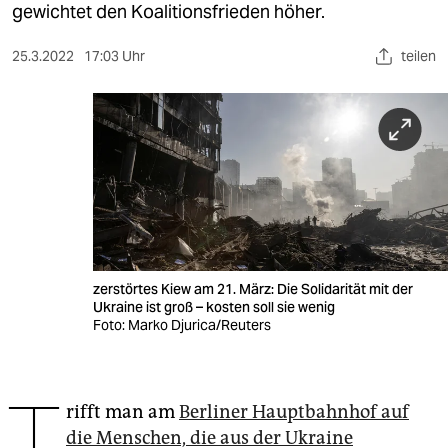
berlin
gewichtet den Koalitionsfrieden höher.
nord
25.3.2022
17:03 Uhr
teilen
wahrheit
verlag
verlag
veranstaltungen
shop
zerstörtes Kiew am 21. März: Die Solidarität mit der
fragen & hilfe
Ukraine ist groß – kosten soll sie wenig
Foto: Marko Djurica/Reuters
unterstützen
abo
T
rifft man am
Berliner Hauptbahnhof auf
genossenschaft
die Menschen, die aus der Ukraine