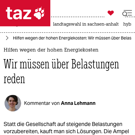

taz zahl ich
niedrigwasser
rente
landtagswahl in sachsen-anhalt
hybri

taz zahl ich
ne
Hilfen wegen der hohen Energiekosten: Wir müssen über Belast
taz zahl ich
Hilfen wegen der hohen Energiekosten
themen
Wir müssen über Belastungen
politik
reden
öko
gesellschaft
Kommentar von
Anna Lehmann
kultur
sport
Statt die Gesellschaft auf steigende Belastungen
vorzubereiten, kauft man sich Lösungen. Die Ampel