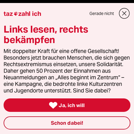
Podcast
taz
zahl ich
Gerade nicht

Links lesen, rechts
bundestalk
bekämpfen
fernverbindung
Mit doppelter Kraft für eine offene Gesellschaft!
Besonders jetzt brauchen Menschen, die sich gegen
klima update°
Rechtsextremismus einsetzen, unsere Solidarität.
Daher gehen 50 Prozent der Einnahmen aus
Mauerecho
Neuanmeldungen an „Alles beginnt im Zentrum“ –
eine Kampagne, die bedrohte linke Kulturzentren
Freie Rede
und Jugendorte unterstützt. Sind Sie dabei?
reingehen

Ja, ich will
Schon dabei!
Newsletter