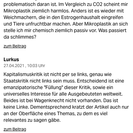
berlin
problematisch daran ist. Im Vergleich zu CO2 scheint mir
Mikroplastik ziemlich harmlos. Anders ist es wieder mit
nord
Weichmachern, die in den Estrogenhaushalt eingreifen
und Tiere unfruchtbar machen. Aber Mikroplastik an sich
wahrheit
stelle ich mir chemisch ziemlich passiv vor. Was passiert
da schlimmes?
verlag
zum Beitrag
verlag
Lurkus
veranstaltungen
27.04.2021 , 10:03 Uhr
Kapitalismuskritik ist nicht per se links, genau wie
shop
Staatskritik nicht links sein muss. Entscheidend ist eine
fragen & hilfe
emanzipatorische "Füllung" dieser Kritik, sowie ein
universelles Interesse für alle Ausgebeuteten weltweit.
unterstützen
Beides ist bei Wagenknecht nicht vorhanden. Das ist
keine Linke. Dementsprechend kratzt der Artikel auch nur
abo
an der Oberfläche eines Themas, zu dem es viel
relevantes zu sagen gäbe.
genossenschaft
zum Beitrag