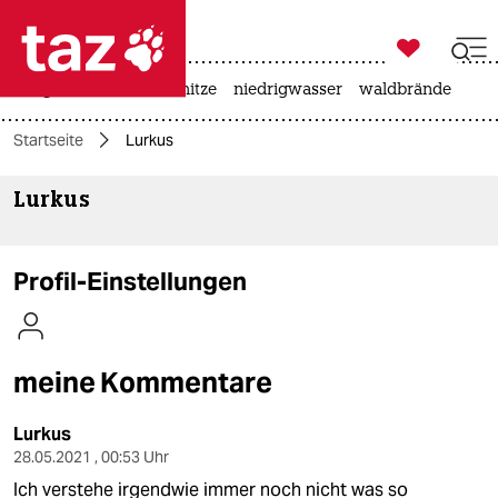

taz zahl ich
krieg in der ukraine
hitze
niedrigwasser
waldbrände

taz zahl ich
Startseite
Lurkus
taz zahl ich
Lurkus
themen
politik
Profil-Einstellungen
öko
gesellschaft
meine Kommentare
kultur
Lurkus
sport
28.05.2021 , 00:53 Uhr
Ich verstehe irgendwie immer noch nicht was so