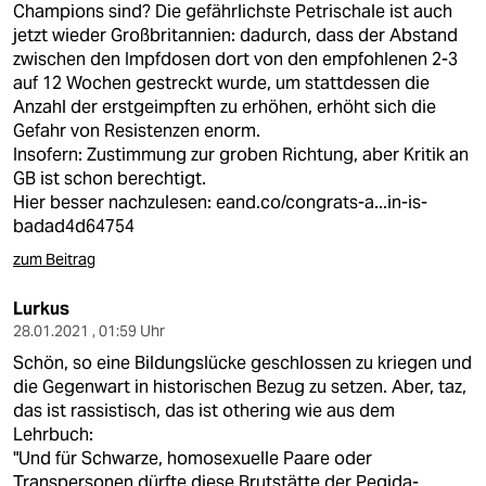
Champions sind? Die gefährlichste Petrischale ist auch
jetzt wieder Großbritannien: dadurch, dass der Abstand
zwischen den Impfdosen dort von den empfohlenen 2-3
auf 12 Wochen gestreckt wurde, um stattdessen die
Anzahl der erstgeimpften zu erhöhen, erhöht sich die
Gefahr von Resistenzen enorm.
Insofern: Zustimmung zur groben Richtung, aber Kritik an
GB ist schon berechtigt.
Hier besser nachzulesen:
eand.co/congrats-a...in-is-
badad4d64754
zum Beitrag
Lurkus
28.01.2021 , 01:59 Uhr
Schön, so eine Bildungslücke geschlossen zu kriegen und
die Gegenwart in historischen Bezug zu setzen. Aber, taz,
das ist rassistisch, das ist othering wie aus dem
Lehrbuch:
"Und für Schwarze, homosexuelle Paare oder
Transpersonen dürfte diese Brutstätte der Pegida-