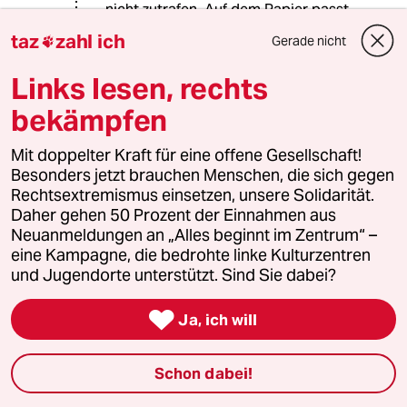
nicht zutrafen. Auf dem Papier passt
immer alles und theoretisch haben
taz
zahl ich
Gerade nicht

Frauen ja gleiche Chancen und es
darf auch keiner wegen seiner
Links lesen, rechts
Hautfarbe kritisiert werden, daher ist
es schwer die Perspektive eines
bekämpfen
Benachteiligten nachzuvollziehen,
wenn man nicht selber das Ende des
Mit doppelter Kraft für eine offene Gesellschaft!
Rohrstocks abbekommen hat.
Besonders jetzt brauchen Menschen, die sich gegen
Es ist immer nur wichtig, das zu
Rechtsextremismus einsetzen, unsere Solidarität.
verstehen und die eigene Position im
Daher gehen 50 Prozent der Einnahmen aus
Kontext des Gesamtproblems zu
Neuanmeldungen an „Alles beginnt im Zentrum“ –
erfassen. Man versteht
eine Kampagne, die bedrohte linke Kulturzentren
Erderwärmung nicht, wenns vor Ort
und Jugendorte unterstützt. Sind Sie dabei?
kalt ist. Man versteht Arbeitslosigkeit
nicht, wenn man nie Probleme hatte,

Ja, ich will
eine Anstellung zu finden. Bis noch
vor wenigen Monaten haben
einkommensstärkere Freunde von
Schon dabei!
mir nicht gesehen, wo das Problem