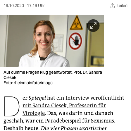
berlin
19.10.2020
17:19 Uhr
teilen
nord
wahrheit
verlag
verlag
veranstaltungen
Auf dumme Fragen klug geantwortet: Prof. Dr. Sandra
shop
Ciesek
Foto: rheinmainfoto/imago
fragen & hilfe
D
unterstützen
er
Spiegel
hat ein Interview veröffentlicht
mit Sandra Ciesek, Professorin für
abo
Virologie
. Das, was darin und danach
geschah, war ein Paradebeispiel für Sexismus.
genossenschaft
Deshalb heute:
Die vier Phasen sexistischer