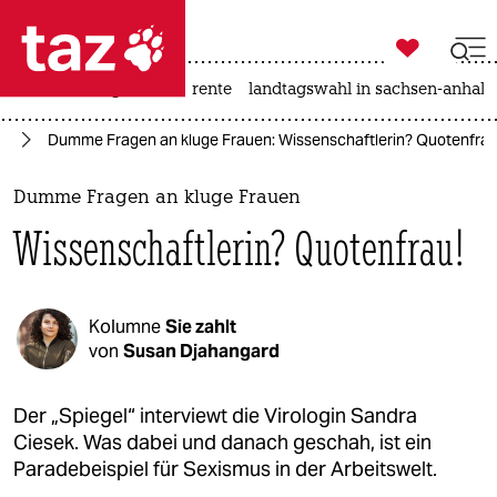

taz zahl ich
hitze
niedrigwasser
rente
landtagswahl in sachsen-anhalt

taz zahl ich
us
Dumme Fragen an kluge Frauen: Wissenschaftlerin? Quotenfrau
taz zahl ich
themen
Dumme Fragen an kluge Frauen
Wissenschaftlerin? Quotenfrau!
politik
öko
Kolumne
Sie zahlt
gesellschaft
von
Susan Djahangard
kultur
Der „Spiegel“ interviewt die Virologin Sandra
Ciesek. Was dabei und danach geschah, ist ein
sport
Paradebeispiel für Sexismus in der Arbeitswelt.