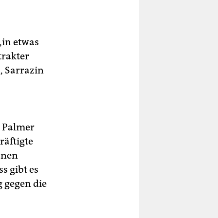
in etwas
trakter
, Sarrazin
, Palmer
räftigte
ünen
s gibt es
 gegen die