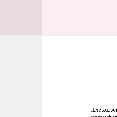
derzeit je
„Die kurso