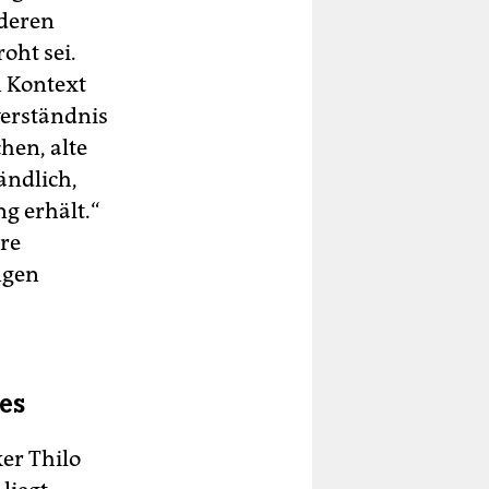
 deren
oht sei.
n Kontext
erständnis
hen, alte
ändlich,
g erhält.“
äre
ngen
es
er Thilo