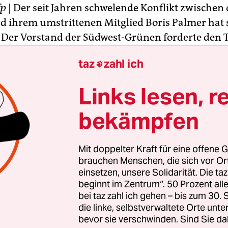
fp
| Der seit Jahren schwelende Konflikt zwischen
 ihrem umstrittenen Mitglied Boris Palmer hat 
. Der Vorstand der Südwest-Grünen forderte den 
meister zum Parteiaustritt auf. „Der Landesvor
taz
zahl ich

ass Boris Palmer unsere Partei verlässt“, teilte di
d in Stuttgart mit. Palmer fällt seit Jahren mit 
Links lesen, r
 auf. Zuletzt sorgte er mit einer
Wortwahl zum
n Corona-Patienten
für Empörung. Palmer will abe
bekämpfen
iben. Damit droht der Konflikt zu eskalieren.
Mit doppelter Kraft für eine offene G
, was auf Palmer jetzt zukommt. Die Satzung der
brauchen Menschen, die sich vor O
tei listet mögliche Ordnungsmaßnahmen gegen
einsetzen, unsere Solidarität. Die ta
beginnt im Zentrum“. 50 Prozent a
lieder auf: Verwarnungen, Aberkennung der
bei taz zahl ich gehen – bis zum 30
nktion, zeitweiliges Ruhen der Mitgliedsrechte bi
die linke, selbstverwaltete Orte unte
sschluss aus der Partei. Auf der Bundesebene st
bevor sie verschwinden. Sind Sie da