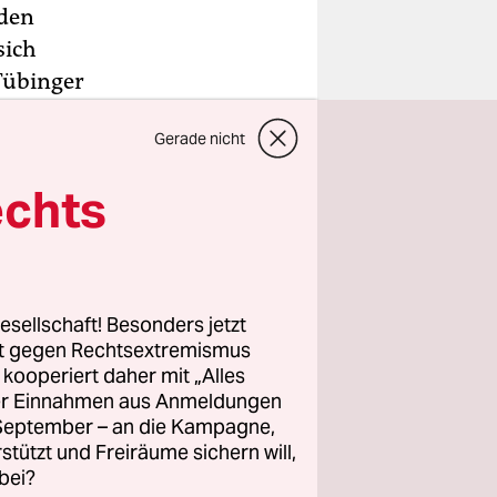
 den
sich
Tübinger
stand
Gerade nicht
e Partei am
provokanten
echts
 Umgang
r bei den
esellschaft! Besonders jetzt
rt gegen Rechtsextremismus
z kooperiert daher mit „Alles
ller Einnahmen aus Anmeldungen
. September – an die Kampagne,
s zu zwei
rstützt und Freiräume sichern will,
rebt man
bei?