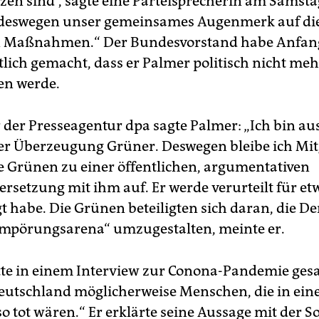
zen sind“, sagte eine Parteisprecherin am Samstag
 deswegen unser gemeinsames Augenmerk auf di
en Maßnahmen.“ Der Bundesvorstand habe Anfan
lich gemacht, dass er Palmer politisch nicht meh
en werde.
der Presseagentur dpa sagte Palmer: „Ich bin au
er Überzeugung Grüner. Deswegen bleibe ich Mitg
ie Grünen zu einer öffentlichen, argumentativen
rsetzung mit ihm auf. Er werde verurteilt für et
gt habe. Die Grünen beteiligten sich daran, die D
Empörungsarena“ umzugestalten, meinte er.
te in einem Interview zur Conona-Pandemie gesag
Deutschland möglicherweise Menschen, die in ei
so tot wären.“ Er erklärte seine Aussage mit der 