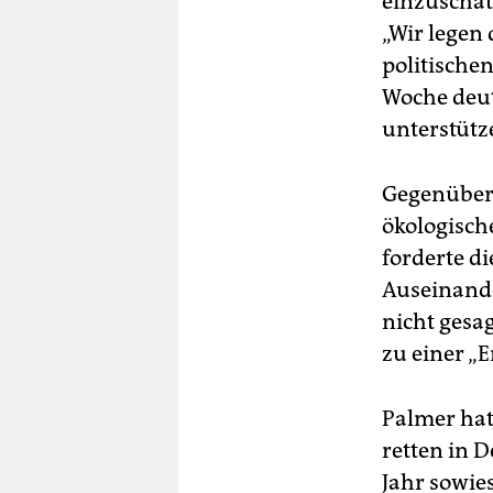
einzuschät
„Wir legen
politisch
Woche deut
unterstütz
Gegenüber 
ökologisch
forderte d
Auseinande
nicht gesa
zu einer „
Palmer hat
retten in 
Jahr sowie