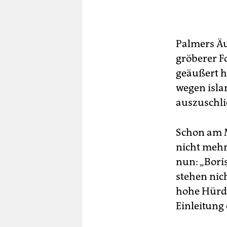
Palmers Ä
gröberer F
geäußert ha
wegen isla
auszuschli
Schon am M
nicht mehr
nun: „Bori
stehen nich
hohe Hürde
Einleitung