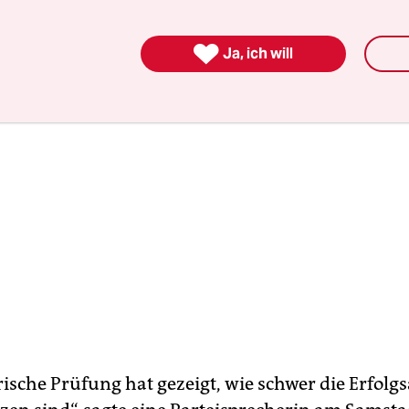
doch kein Ausschlussverfahren an.

Ja, ich will
rische Prüfung hat gezeigt, wie schwer die Erfolg