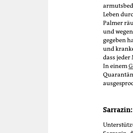
armutsbedr
Leben durc
Palmer räu
und wegen 
gegeben ha
und kranke
dass jeder
In einem
G
Quarantän
ausgespro
Sarrazin
Unterstütz