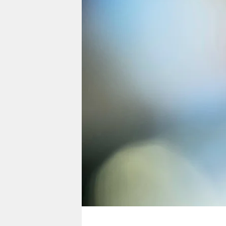
berlin
nord
wahrheit
verlag
verlag
veranstaltungen
shop
fragen & hilfe
unterstützen
abo
genossenschaft