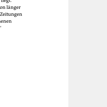
liegt.
hon länger
 Zeitungen
menen
“