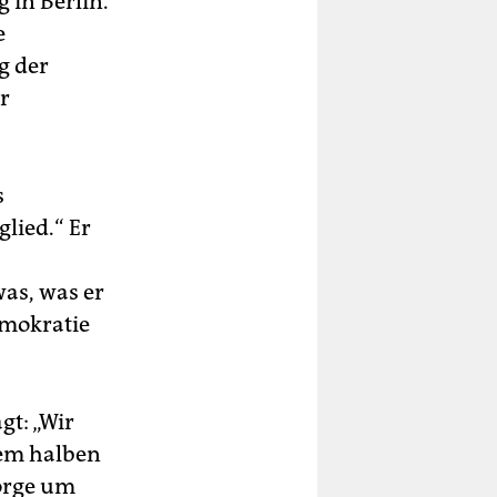
 in Berlin.
e
g der
r
s
lied.“ Er
was, was er
emokratie
t: „Wir
nem halben
Sorge um