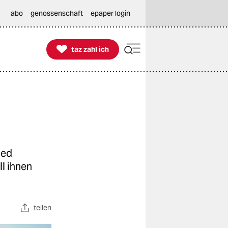
abo
genossenschaft
epaper login

taz zahl ich
taz zahl ich
ied
ll ihnen
teilen