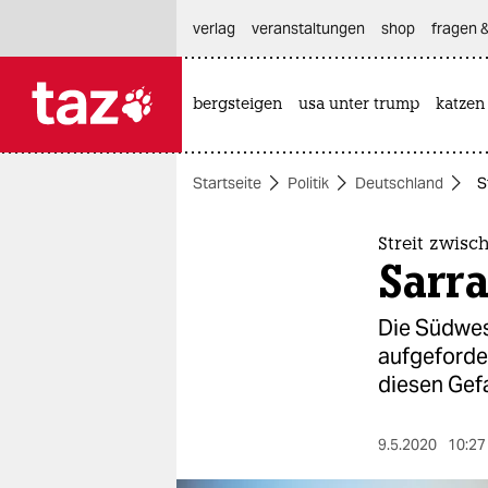
hautnavigation anspringen
hauptinhalt anspringen
footer anspringen
verlag
veranstaltungen
shop
fragen &
bergsteigen
usa unter trump
katzen

taz zahl ich
taz zahl ich
Startseite
Politik
Deutschland
S
themen
politik
Streit zwis
Sarra
öko
Die Südwes
gesellschaft
aufgefordert
diesen Gefa
kultur
sport
9.5.2020
10:27