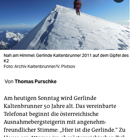
berlin
nord
wahrheit
verlag
verlag
Nah am Himmel: Gerlinde Kaltenbrunner 2011 auf dem Gipfel des
K2
veranstaltungen
Foto: Archiv Kaltenbrunner/V. Pivtsov
shop
Von
Thomas Purschke
fragen & hilfe
Am heutigen Sonntag wird Gerlinde
unterstützen
Kaltenbrunner 50 Jahre alt. Das vereinbarte
Telefonat beginnt die österreichische
abo
Ausnahmebergsteigerin mit angenehm-
genossenschaft
freundlicher Stimme: „Hier ist die Gerlinde.“ Zu