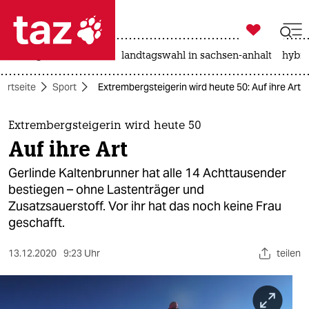

taz zahl ich
niedrigwasser
rente
landtagswahl in sachsen-anhalt
hybri

taz zahl ich
tartseite
Sport
Extrembergsteigerin wird heute 50: Auf ihre Art
taz zahl ich
themen
Extrembergsteigerin wird heute 50
Auf ihre Art
politik
Gerlinde Kaltenbrunner hat alle 14 Achttausender
öko
bestiegen – ohne Lastenträger und
Zusatzsauerstoff. Vor ihr hat das noch keine Frau
gesellschaft
geschafft.
kultur
13.12.2020
9:23 Uhr
teilen
sport