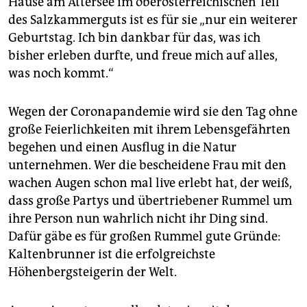
Hause am Attersee im oberösterreichischen Teil
epaper login
des Salzkammerguts ist es für sie „nur ein weiterer
Geburtstag. Ich bin dankbar für das, was ich
bisher erleben durfte, und freue mich auf alles,
was noch kommt.“
Wegen der Coronapandemie wird sie den Tag ohne
große Feierlichkeiten mit ihrem Lebensgefährten
begehen und einen Ausflug in die Natur
unternehmen. Wer die bescheidene Frau mit den
wachen Augen schon mal live erlebt hat, der weiß,
dass große Partys und übertriebener Rummel um
ihre Person nun wahrlich nicht ihr Ding sind.
Dafür gäbe es für großen Rummel gute Gründe:
Kaltenbrunner ist die erfolgreichste
Höhenbergsteigerin der Welt.