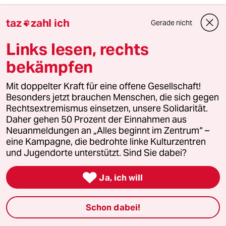
taz
zahl ich
Gerade nicht

4
Drohnenvorfall am Leipziger Flughafen
Links lesen, rechts
Das Zeitalter der elektronischen
Kriegsführung
bekämpfen
Mit doppelter Kraft für eine offene Gesellschaft!
5
Antifaschistin in Haft
Besonders jetzt brauchen Menschen, die sich gegen
Rechtsextremismus einsetzen, unsere Solidarität.
Lina E. geht juristisch gegen Beugehaft
vor
Daher gehen 50 Prozent der Einnahmen aus
Neuanmeldungen an „Alles beginnt im Zentrum“ –
eine Kampagne, die bedrohte linke Kulturzentren
und Jugendorte unterstützt. Sind Sie dabei?
6
Über die geschlechtergerechte Stadt
„Die Stadt ist gemacht für den weißen

Ja, ich will
Mann in einem Auto“
Schon dabei!
taz