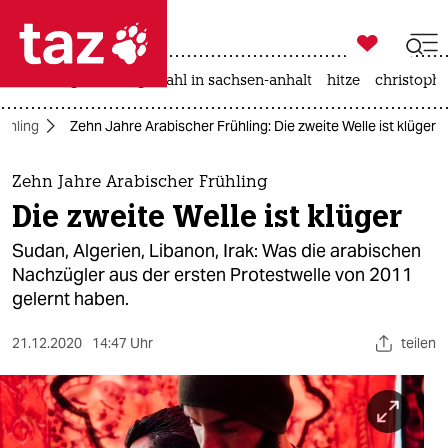

taz zahl ich
iran-krieg
landtagswahl in sachsen-anhalt
hitze
christophe

taz zahl ich
ühling
Zehn Jahre Arabischer Frühling: Die zweite Welle ist klüger
taz zahl ich
themen
Zehn Jahre Arabischer Frühling
Die zweite Welle ist klüger
politik
Sudan, Algerien, Libanon, Irak: Was die arabischen
öko
Nachzügler aus der ersten Protestwelle von 2011
gelernt haben.
gesellschaft
21.12.2020
14:47 Uhr
teilen
kultur
sport