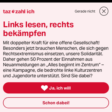
taz lab Infobrief
taz
zahl ich
Gerade nicht

Links lesen, rechts
Veranstaltungen
bekämpfen
Demnächst
Mit doppelter Kraft für eine offene Gesellschaft!
Besonders jetzt brauchen Menschen, die sich gegen
Rechtsextremismus einsetzen, unsere Solidarität.
Vor Ort
Daher gehen 50 Prozent der Einnahmen aus
Neuanmeldungen an „Alles beginnt im Zentrum“ –
Live im Stream
eine Kampagne, die bedrohte linke Kulturzentren
und Jugendorte unterstützt. Sind Sie dabei?
Vergangene

Ja, ich will
taz lab 2027
Schon dabei!