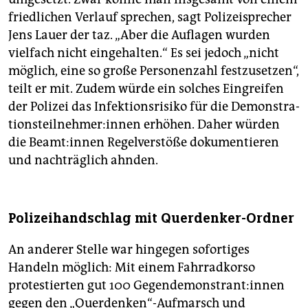
friedlichen Verlauf sprechen, sagt Polizeisprecher
Jens Lauer der taz. „Aber die Auflagen wurden
vielfach nicht eingehalten.“ Es sei jedoch „nicht
möglich, eine so große Personenzahl festzusetzen“,
teilt er mit. Zudem würde ein solches Eingreifen
der Polizei das Infektionsrisiko für die De­mons­tra­
ti­ons­teil­neh­me­r:in­nen erhöhen. Daher würden
die Be­am­t:in­nen Regelverstöße dokumentieren
und nachträglich ahnden.
Polizeihandschlag mit Querdenker-Ordner
An anderer Stelle war hingegen sofortiges
Handeln möglich: Mit einem Fahrradkorso
protestierten gut 100 Ge­gen­de­mons­tran­t:in­nen
gegen den „Querdenken“-Aufmarsch und