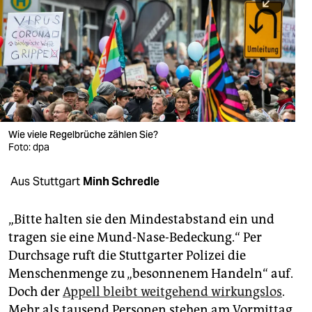
berlin
nord
wahrheit
verlag
verlag
Wie viele Regelbrüche zählen Sie?
Foto: dpa
veranstaltungen
shop
Aus Stuttgart
Minh Schredle
fragen & hilfe
„Bitte halten sie den Mindestabstand ein und
unterstützen
tragen sie eine Mund-Nase-Bedeckung.“ Per
Durchsage ruft die Stuttgarter Polizei die
abo
Menschenmenge zu „besonnenem Handeln“ auf.
genossenschaft
Doch der
Appell bleibt weitgehend wirkungslos
.
Mehr als tausend Personen stehen am Vormittag