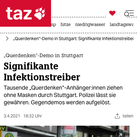

taz zahl ich
katzen
usa unter trump
hitze
niedrigwasser
landtagswahl

taz zahl ich
us
„Querdenken“-Demo in Stuttgart: Signifikante Infektionstreiber
taz zahl ich
themen
„Querdenken“-Demo in Stuttgart
Signifikante
politik
Infektionstreiber
öko
Tausende „Querdenken“-Anhänger:innen ziehen
ohne Masken durch Stuttgart. Polizei lässt sie
gesellschaft
gewähren. Gegendemos werden aufgelöst.
kultur
3.4.2021
18:32 Uhr
teilen
sport