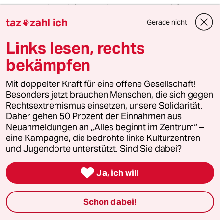
nicht einfach schlichtweg verboten? Schon gar
von Gruppen, bei denen man von vornherein
taz
zahl ich
Gerade nicht

weiß, dass sie sich aus Prinzip nicht an
Abstandsregeln und Maskenpflicht halten...
Links lesen, rechts
bekämpfen
Fezi
F
Mit doppelter Kraft für eine offene Gesellschaft!
Besonders jetzt brauchen Menschen, die sich gegen
05.04.2021
,
16:07 Uhr
Rechtsextremismus einsetzen, unsere Solidarität.
@TanteLuzy:
Daher gehen 50 Prozent der Einnahmen aus
Ich persönlich hätte mir diese Art
Neuanmeldungen an „Alles beginnt im Zentrum“ –
Zurückhaltung zu anderen
eine Kampagne, die bedrohte linke Kulturzentren
Gelegenheiten gewünscht, doch da
und Jugendorte unterstützt. Sind Sie dabei?
ist eine derartige Zimperlichkeit
bisher nicht zu beobachten.

Ja, ich will
Und, zum gefühlt 375sten Mal, das
Demonstrationsrecht ist ein
Grundrecht, das nicht so einfach
Schon dabei!
gekappt werden kann.