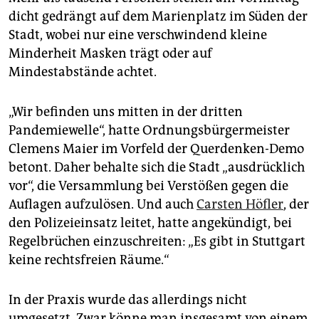
epaper login
dicht gedrängt auf dem Marienplatz im Süden der
Stadt, wobei nur eine verschwindend kleine
Minderheit Masken trägt oder auf
Mindestabstände achtet.
„Wir befinden uns mitten in der dritten
Pandemiewelle“, hatte Ordnungsbürgermeister
Clemens Maier im Vorfeld der Querdenken-Demo
betont. Daher behalte sich die Stadt „ausdrücklich
vor“, die Versammlung bei Verstößen gegen die
Auflagen aufzulösen. Und auch
Carsten Höfler
, der
den Polizeieinsatz leitet, hatte angekündigt, bei
Regelbrüchen einzuschreiten: „Es gibt in Stuttgart
keine rechtsfreien Räume.“
In der Praxis wurde das allerdings nicht
umgesetzt. Zwar könne man insgesamt von einem