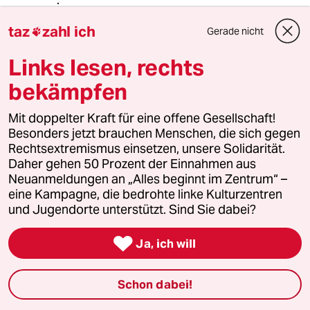
@meerwind7:
Von dem Ressourcen- und
taz
zahl ich
Gerade nicht

Energieverbrauch für neue Autos mal
abgesehen, gäbe es mit E-Autos
Links lesen, rechts
entsprechend mehr
bekämpfen
Energieverbraucher zu jetzigen
Energieproduktionsverhältnissen, bei
Mit doppelter Kraft für eine offene Gesellschaft!
denen es von konservativer Seite
Besonders jetzt brauchen Menschen, die sich gegen
heißt, dass es für einen sogenannten
Rechtsextremismus einsetzen, unsere Solidarität.
Übergang Gas-, Kohle- und
Daher gehen 50 Prozent der Einnahmen aus
Atomenergie weiterhin bräuchte.
Neuanmeldungen an „Alles beginnt im Zentrum“ –
Dann sollen Öl- und Gasheizungen
eine Kampagne, die bedrohte linke Kulturzentren
abgeschafft werden ... aber es sollen
und Jugendorte unterstützt. Sind Sie dabei?
keine Trassen und Windräder in der
Nachbar*innenschaft stehen ... Es

gibt also einen wachsenden
Ja, ich will
Strombedarf bei Problemen der
Akzeptanz von einigen regenerativen
Schon dabei!
Energien. Eine Umstellung auf Strom
macht emissionsmäßig aber nur Sinn,