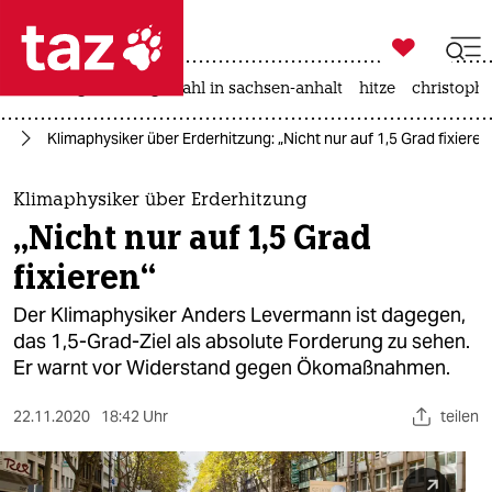

taz zahl ich
iran-krieg
landtagswahl in sachsen-anhalt
hitze
christophe

taz zahl ich
re
Klimaphysiker über Erderhitzung: „Nicht nur auf 1,5 Grad fixieren
taz zahl ich
themen
Klimaphysiker über Erderhitzung
„Nicht nur auf 1,5 Grad
politik
fixieren“
öko
Der Klimaphysiker Anders Levermann ist dagegen,
das 1,5-Grad-Ziel als absolute Forderung zu sehen.
gesellschaft
Er warnt vor Widerstand gegen Ökomaßnahmen.
kultur
22.11.2020
18:42 Uhr
teilen
sport