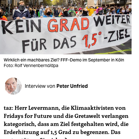
berlin
nord
wahrheit
verlag
verlag
Wirklich ein machbares Ziel? FFF-Demo im September in Köln
Foto: Rolf Vennenbernd/dpa
veranstaltungen
shop
Interview von
Peter Unfried
fragen & hilfe
unterstützen
taz: Herr Levermann, die Klimaaktivisten von
Fridays for Future und die Gretawelt verlangen
abo
kategorisch, dass am Ziel festgehalten wird, die
genossenschaft
Erderhitzung auf 1,5 Grad zu begrenzen. Das