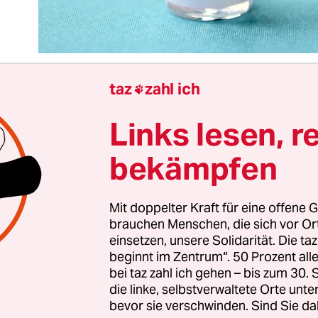
taz
zahl ich

Links lesen, r
rkt wie der perfekte Skandal: Deutschland hat de
lutionären Impfstoff von Biontech/Pfizer mit 325
bekämpfen
 gefördert – und trotzdem wird hierzulande noc
ndere Länder hingegen sind längst vorgeprescht.
in
Großbritannien
wird das Vakzin bereits masse
Mit doppelter Kraft für eine offene G
brauchen Menschen, die sich vor O
t, und extrem gefährliche Nebenwirkungen sind 
einsetzen, unsere Solidarität. Die ta
rkennen.
beginnt im Zentrum“. 50 Prozent a
bei taz zahl ich gehen – bis zum 30
t der Eindruck, als würde Deutschland Kranke und
die linke, selbstverwaltete Orte unte
bevor sie verschwinden. Sind Sie da
nnigen Tod schicken. Die Rechnung ist schnell a