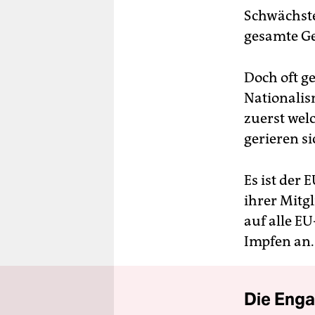
Schwächste
gesamte Ge
Doch oft ge
Nationalis
zuerst wel
gerieren si
Es ist der
ihrer Mitg
auf alle EU
Impfen an.
Die Enga