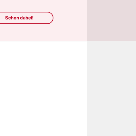
edeutet
n
Schon dabei!
r so