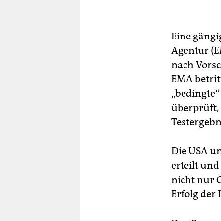
Eine gängi
Agentur (E
nach Vorsc
EMA betritt
„bedingte“ 
überprüft,
Testergebn
Die USA u
erteilt und
nicht nur G
Erfolg der