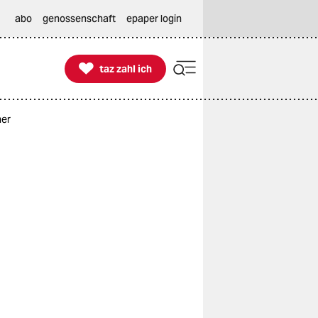
abo
genossenschaft
epaper login

taz zahl ich
taz zahl ich
ner