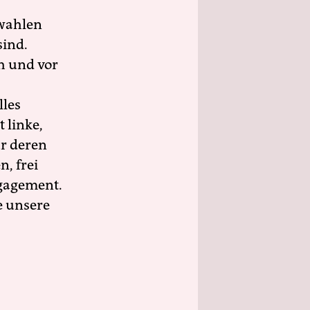
wahlen
sind.
h und vor
lles
 linke,
ür deren
n, frei
ngagement.
e unsere