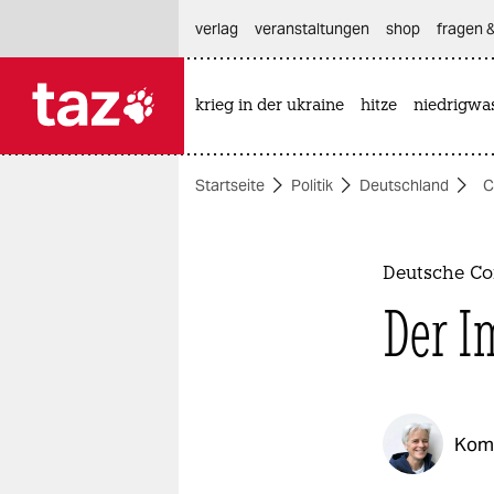
hautnavigation anspringen
hauptinhalt anspringen
footer anspringen
verlag
veranstaltungen
shop
fragen &
krieg in der ukraine
hitze
niedrigwa

taz zahl ich
taz zahl ich
Startseite
Politik
Deutschland
C
themen
politik
Deutsche Co
öko
Der I
gesellschaft
kultur
Kom
sport