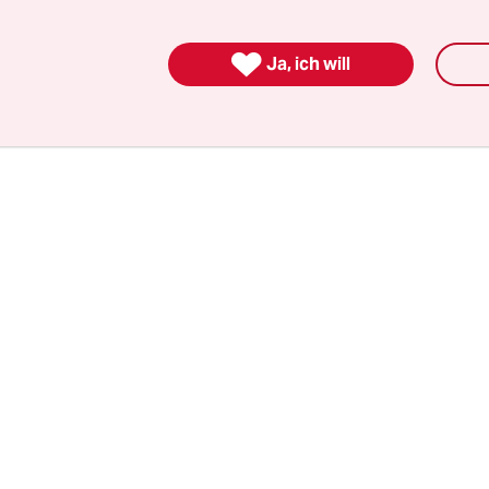
t ist, kann nicht mehr an Corona sterben. Also b
ohne Impfung, dass Tote zu beklagen sind, die ma

Ja, ich will
 hätte retten können. Warum also sind die Europäe
g?