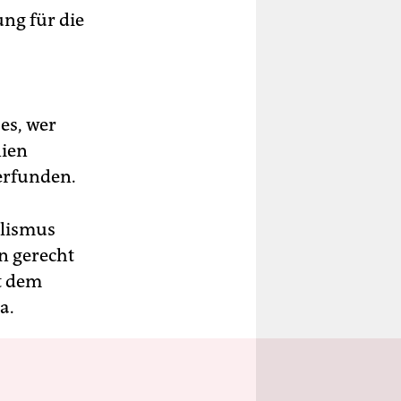
ung für die
es, wer
nien
 erfunden.
alismus
n gerecht
it dem
a.