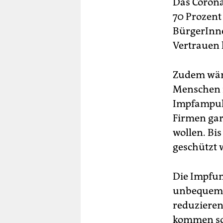
Das Corona
70 Prozent
BürgerInn
Vertrauen 
Zudem wäre
Menschen i
Impfampull
Firmen gar 
wollen. Bi
geschützt 
Die Impfun
unbequem. 
reduzieren
kommen sol