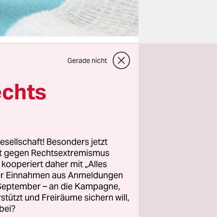
Gerade nicht
echts
n
 Millionen
h nicht
 In den
USA
nhaft
esellschaft! Besonders jetzt
rt gegen Rechtsextremismus
bisher
z kooperiert daher mit „Alles
ller Einnahmen aus Anmeldungen
. September – an die Kampagne,
 Alte in
rstützt und Freiräume sichern will,
bei?
ufgemacht: