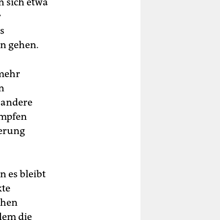
n sich etwa
r
s
en gehen.
 mehr
n
 andere
 impfen
kerung
 es bleibt
kte
chen
lem die