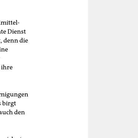
mittel-
te Dienst
, denn die
ine
r
 ihre
hmigungen
 birgt
 auch den