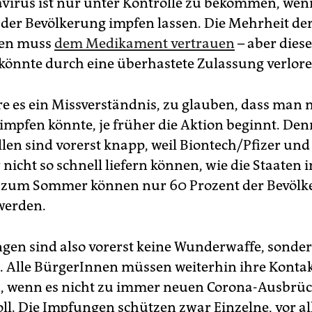
virus ist nur unter Kontrolle zu bekommen, wen
 der Bevölkerung impfen lassen. Die Mehrheit de
en muss
dem Medikament vertrauen
– aber diese
könnte durch eine überhastete Zulassung verlor
 es ein Missverständnis, zu glauben, dass man
mpfen könnte, je früher die Aktion beginnt. Den
en sind vorerst knapp, weil Biontech/Pfizer und
nicht so schnell liefern können, wie die Staaten
s zum Sommer können nur 60 Prozent der Bevöl
­werden.
gen sind also vorerst keine Wunderwaffe, sondern
Alle BürgerInnen müssen weiterhin ihre Konta
, wenn es nicht zu immer neuen Corona-Ausbrü
l. Die Impfungen schützen zwar Einzelne, vor al