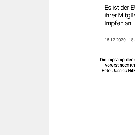
berlin
Es ist der
nord
ihrer Mitgl
Impfen an.
wahrheit
verlag
15.12.2020
18:
verlag
Die Impfampullen 
veranstaltungen
vorerst noch k
Foto: Jessica Hill
shop
fragen & hilfe
unterstützen
abo
genossenschaft