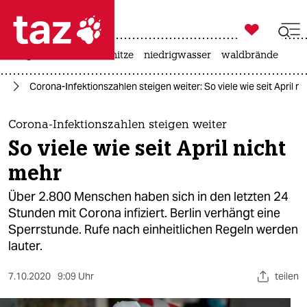

taz zahl ich
krieg in der ukraine
hitze
niedrigwasser
waldbrände

taz zahl ich
us
Corona-Infektionszahlen steigen weiter: So viele wie seit April n
taz zahl ich
themen
Corona-Infektionszahlen steigen weiter
So viele wie seit April nicht
politik
mehr
öko
Über 2.800 Menschen haben sich in den letzten 24
Stunden mit Corona infiziert. Berlin verhängt eine
gesellschaft
Sperrstunde. Rufe nach einheitlichen Regeln werden
lauter.
kultur
sport
7.10.2020
9:09 Uhr
teilen