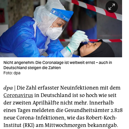
berlin
nord
wahrheit
verlag
verlag
veranstaltungen
Nicht angenehm: Die Coronalage ist weltweit ernst – auch in
Deutschland steigen die Zahlen
shop
Foto: dpa
fragen & hilfe
dpa
| Die Zahl erfasster Neuinfektionen mit dem
Coronavirus
in Deutschland ist so hoch wie seit
unterstützen
der zweiten Aprilhälfte nicht mehr. Innerhalb
abo
eines Tages meldeten die Gesundheitsämter 2.828
neue Corona-Infektionen, wie das Robert-Koch-
genossenschaft
Institut (RKI) am Mittwochmorgen bekanntgab.