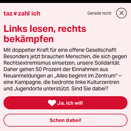
taz
zahl ich
Gerade nicht

Verlag
Links lesen, rechts
Aktuelles
bekämpfen
Hausblog
Mit doppelter Kraft für eine offene Gesellschaft!
Besonders jetzt brauchen Menschen, die sich gegen
Rechtsextremismus einsetzen, unsere Solidarität.
Die Seitenwende
Daher gehen 50 Prozent der Einnahmen aus
Neuanmeldungen an „Alles beginnt im Zentrum“ –
Stellen
eine Kampagne, die bedrohte linke Kulturzentren
und Jugendorte unterstützt. Sind Sie dabei?
Presse

Ja, ich will
Unterstützen
Schon dabei!