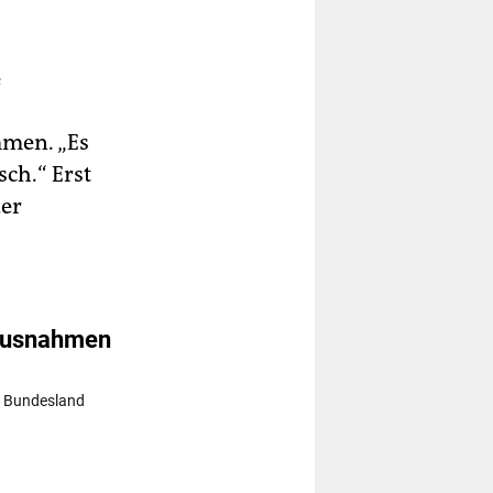
e
mmen. „Es
ch.“ Erst
der