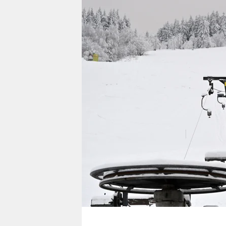
berlin
nord
wahrheit
verlag
verlag
veranstaltungen
shop
fragen & hilfe
unterstützen
abo
genossenschaft