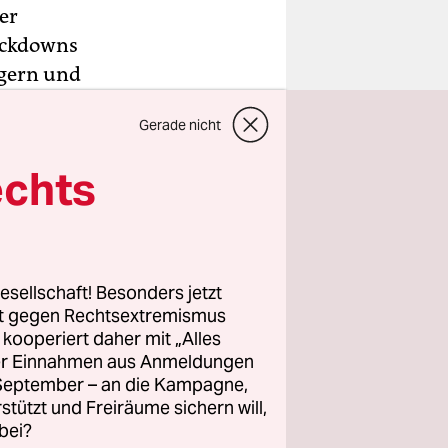
er
lockdowns
ngern und
mstag beim
Gerade nicht
DU. Bund
f geeinigt,
echts
 weiter
 bei den
esellschaft! Besonders jetzt
rt gegen Rechtsextremismus
andemie
z kooperiert daher mit „Alles
ller Einnahmen aus Anmeldungen
. September – an die Kampagne,
Stich ins
rstützt und Freiräume sichern will,
er Tag ist
bei?