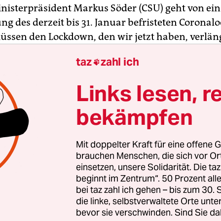
nisterpräsident Markus Söder (CSU) geht von ein
ng des derzeit bis 31. Januar befristeten Corona
müssen den Lockdown, den wir jetzt haben, verlä
 Stellen auch noch vertiefen“, sagte Söder am Sa
taz
zahl ich

Neujahrsempfang der nordrhein-westfälischen C
 hatten sich erst am vergangenen Dienstag darau
Links lesen, r
own zur Bekämpfung der Coronapandemie wegen
ktionszahlen bis zum 31. Januar zu verlängern.
bekämpfen
e, zu viele Menschen suchten noch Schlupflöcher
Mit doppelter Kraft für eine offene G
en Coronabeschränkungen oder diskutierten
brauchen Menschen, die sich vor O
ahmen. Viele stellten sich auch als Opfer der P
einsetzen, unsere Solidarität. Die ta
beginnt im Zentrum“. 50 Prozent a
ahren Opfer seien aber die fast 40.000 Toten in
bei taz zahl ich gehen – bis zum 30
ng mit dem Virus. „Es ist jedes Mal ein kleiner 
die linke, selbstverwaltete Orte unte
jedes Leben werde gekämpft, versprach Söder. „Jed
bevor sie verschwinden. Sind Sie da