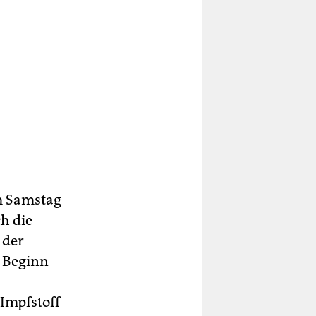
am Samstag
h die
 der
u Beginn
Impfstoff