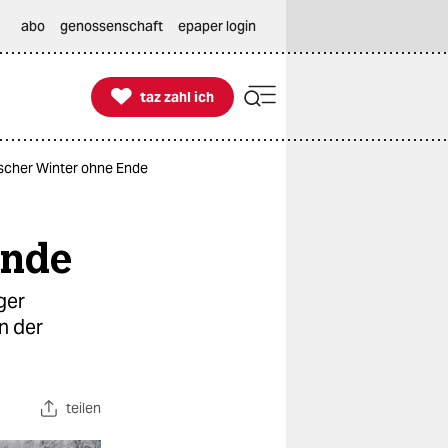
abo
genossenschaft
epaper login

taz zahl ich
taz zahl ich
ischer Winter ohne Ende
Ende
ger
n der
teilen