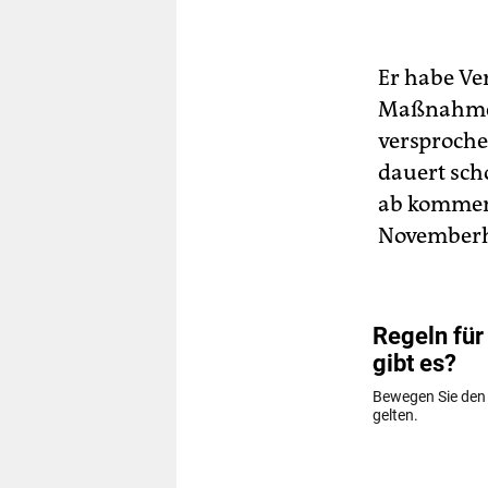
Er habe Ve
Maßnahmen,
versproche
dauert sch
ab kommend
Novemberhi