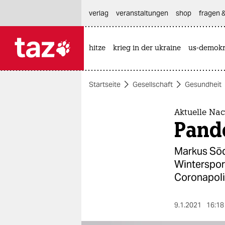
hautnavigation anspringen
hauptinhalt anspringen
footer anspringen
verlag
veranstaltungen
shop
fragen &
hitze
krieg in der ukraine
us-demokr

taz zahl ich
taz zahl ich
Startseite
Gesellschaft
Gesundheit
themen
politik
Aktuelle Nac
Pand
öko
Markus Söd
gesellschaft
Wintersport
Coronapolit
kultur
sport
9.1.2021
16:18