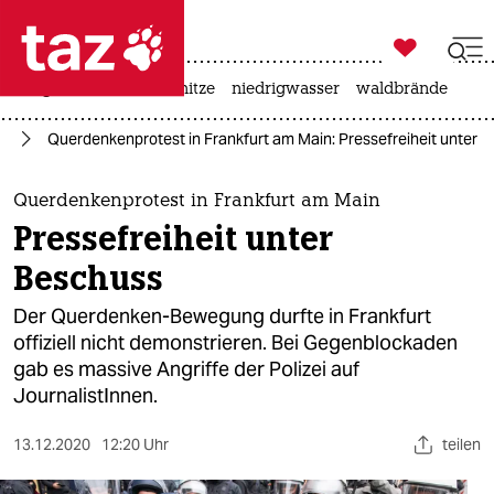

taz zahl ich
krieg in der ukraine
hitze
niedrigwasser
waldbrände

taz zahl ich
na
Querdenkenprotest in Frankfurt am Main: Pressefreiheit unter 
taz zahl ich
themen
Querdenkenprotest in Frankfurt am Main
Pressefreiheit unter
politik
Beschuss
öko
Der Querdenken-Bewegung durfte in Frankfurt
offiziell nicht demonstrieren. Bei Gegenblockaden
gesellschaft
gab es massive Angriffe der Polizei auf
JournalistInnen.
kultur
sport
13.12.2020
12:20 Uhr
teilen