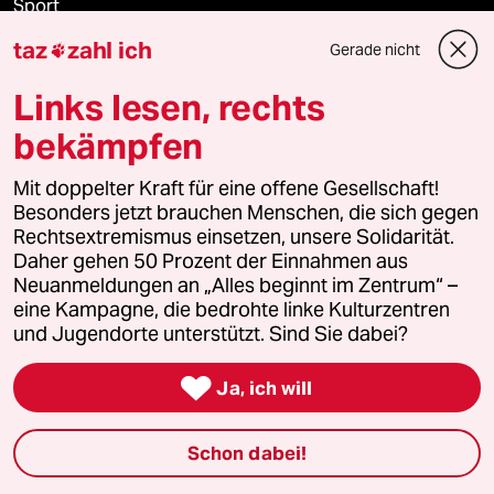
Sport
taz
zahl ich
Gerade nicht

Berlin
Links lesen, rechts
Nord
bekämpfen
Wahrheit
Mit doppelter Kraft für eine offene Gesellschaft!
Besonders jetzt brauchen Menschen, die sich gegen
Rechtsextremismus einsetzen, unsere Solidarität.
Daher gehen 50 Prozent der Einnahmen aus
Themen
Neuanmeldungen an „Alles beginnt im Zentrum“ –
eine Kampagne, die bedrohte linke Kulturzentren
und Jugendorte unterstützt. Sind Sie dabei?
Krieg in der Ukraine

Ja, ich will
Hitze
Niedrigwasser
Schon dabei!