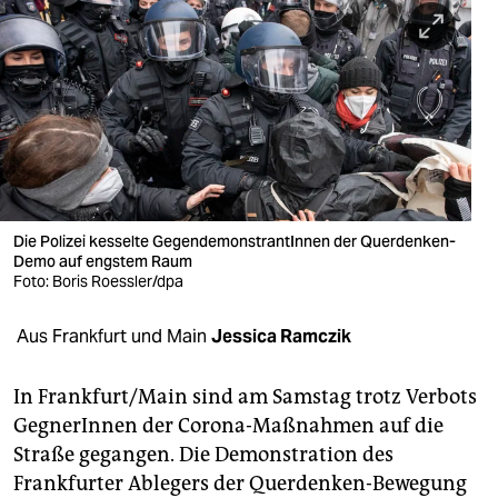
berlin
nord
wahrheit
verlag
verlag
veranstaltungen
Die Polizei kesselte GegendemonstrantInnen der Querdenken-
Demo auf engstem Raum
shop
Foto: Boris Roessler/dpa
fragen & hilfe
Aus Frankfurt und Main
Jessica Ramczik
unterstützen
In Frankfurt/Main sind am Samstag trotz Verbots
abo
GegnerInnen der Corona-Maßnahmen auf die
Straße gegangen. Die Demonstration des
genossenschaft
Frankfurter Ablegers der Querdenken-Bewegung