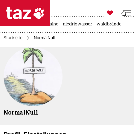

taz zahl ich
hitze
krieg in der ukraine
niedrigwasser
waldbrände

taz zahl ich
Startseite
NormalNull
taz zahl ich
themen
politik
öko
gesellschaft
kultur
NormalNull
sport