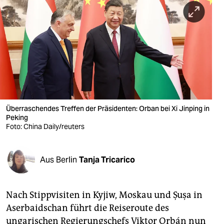
berlin
nord
wahrheit
verlag
verlag
veranstaltungen
Überraschendes Treffen der Präsidenten: Orban bei Xi Jinping in
Peking
shop
Foto: China Daily/reuters
fragen & hilfe
Aus Berlin
Tanja Tricarico
unterstützen
abo
Nach Stippvisiten in Kyjiw, Moskau und Şuşa in
genossenschaft
Aserbaidschan führt die Reiseroute des
ungarischen Regierungschefs Viktor Orbán nun