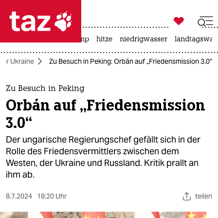

taz zahl ich
katzen
usa unter trump
hitze
niedrigwasser
landtagswahl

taz zahl ich
 der Ukraine
Zu Besuch in Peking: Orbán auf „Friedensmission 3.0“
taz zahl ich
themen
Zu Besuch in Peking
Orbán auf „Friedensmission
politik
3.0“
öko
Der ungarische Regierungschef gefällt sich in der
Rolle des Friedensvermittlers zwischen dem
gesellschaft
Westen, der Ukraine und Russland. Kritik prallt an
ihm ab.
kultur
sport
8.7.2024
18:20 Uhr
teilen