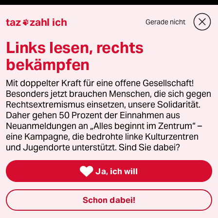
recherchefonds ausland
taz
zahl ich
Gerade nicht

panterstiftung
Links lesen, rechts
bekämpfen
panterpreis 2026
Mit doppelter Kraft für eine offene Gesellschaft!
Besonders jetzt brauchen Menschen, die sich gegen
Rechtsextremismus einsetzen, unsere Solidarität.
Podcast
Daher gehen 50 Prozent der Einnahmen aus
Neuanmeldungen an „Alles beginnt im Zentrum“ –
bundestalk
eine Kampagne, die bedrohte linke Kulturzentren
und Jugendorte unterstützt. Sind Sie dabei?
fernverbindung

Ja, ich will
klima update°
Schon dabei!
Mauerecho