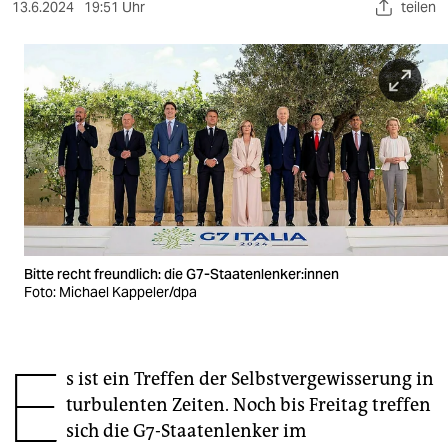
berlin
13.6.2024
19:51 Uhr
teilen
nord
wahrheit
verlag
verlag
veranstaltungen
shop
Bitte recht freundlich: die G7-Staatenlenker:innen
fragen & hilfe
Foto: Michael Kappeler/dpa
unterstützen
E
abo
s ist ein Treffen der Selbstvergewisserung in
turbulenten Zeiten. Noch bis Freitag treffen
genossenschaft
sich die G7-Staatenlenker im