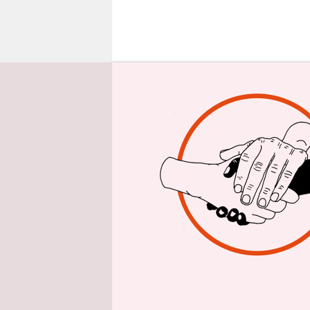
epaper login
D
er
Zie
An
2016. Doch 
Magdeburg 
Elon Musk,