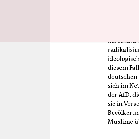
Islam. Sein
Deutschlan
Land bestr
Bei solche
radikalisie
ideologisc
diesem Fall
deutschen 
sich im Ne
der AfD, di
sie in Ver
Bevölkerun
Muslime üb