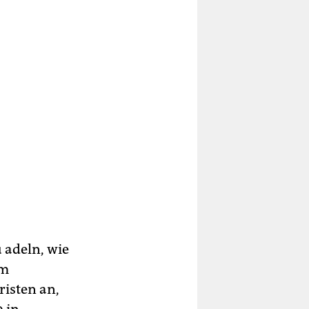
 adeln, wie
em
risten an,
 in