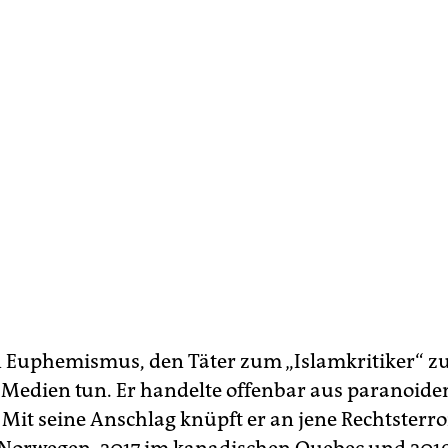
n Euphemismus, den Täter zum „Islamkritiker“ zu
Medien tun. Er handelte offenbar aus paranoid
 Mit seine Anschlag knüpft er an jene Rechtsterro
n Norwegen, 2017 im kanadischen Quebec und 2019