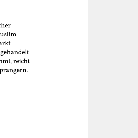
cher
Muslim.
arkt
n gehandelt
mmt, reicht
uprangern.