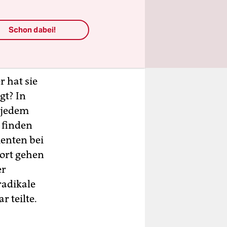
l er fand,
e er das
Schon dabei!
r hat sie
gt? In
n jedem
 finden
enten bei
Dort gehen
er
radikale
 teilte.