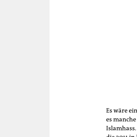
Es wäre ei
es manche 
Islamhass.
die 2011 i