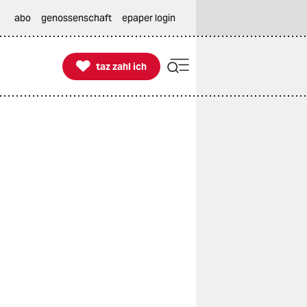
abo
genossenschaft
epaper login

taz zahl ich
taz zahl ich