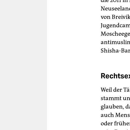
Neuseeland
von Breivi
Jugendcamp
Moscheegem
antimuslim
Shisha-Bar
Rechtsex
Weil der T
stammt und
glauben, d
auch Mens
oder frühe