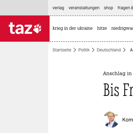
hautnavigation anspringen
hauptinhalt anspringen
footer anspringen
verlag
veranstaltungen
shop
fragen &
krieg in der ukraine
hitze
niedrigwa

taz zahl ich
taz zahl ich
Startseite
Politik
Deutschland
A
themen
politik
Anschlag i
öko
Bis F
gesellschaft
kultur
Kom
sport