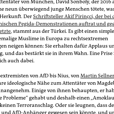
Attentäter von München, David Sonboly, der 2016 
e neun überwiegend junge Menschen tötete, wa
 Herkunft. Der
Schriftsteller Akif Pirinçci, der bei
mischen Pegida-Demonstrationen auftrat und ge
etzte
, stammt aus der Türkei. Es gibt einen simp
malige Muslime in Europa zu rechtsextremen
gen neigen können: Sie erhalten dafür Applaus u
g, und das bestärkt sie in ihrem Wahn. Eine Prise
ich auch dabei.
extremisten von AfD bis Nius, von
Martin Sellne
ihre ideologische Nähe zum Attentäter von Magd
unangenehm. Einige von ihnen behaupten, er habe
e Probleme“ gehabt und deshalb einen „Amoklau
keinen Terroranschlag. Oder sie leugnen, dass de
und AfD-Anhänger gewesen sein könnte, und un