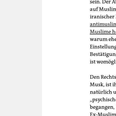
sein. Der 
auf Muslim
iranischer
antimusli
Muslime h
warum ehe
Einstellun
Bestätigun
ist womögl
Den Rechts
Musk, ist 
natürlich 
„psychisch
begangen, 
Ex-Muslim 