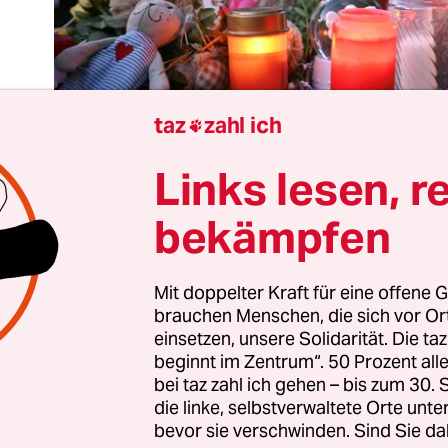
taz
zahl ich

Links lesen, r
bekämpfen
 furchtbare
Anschlag in Magdeburg
wirkte aufgr
Mit doppelter Kraft für eine offene G
brauchen Menschen, die sich vor O
ls zunächst wie die Tat eines Islamisten. Er erinn
einsetzen, unsere Solidarität. Die ta
schlag von Anis Amri auf den Weihnachtsmarkt i
beginnt im Zentrum“. 50 Prozent a
seit die Identität des 50-jährigen Attentäters von
bei taz zahl ich gehen – bis zum 30
bekannt ist, weiß man: Er war ein Fan von
Geert
die linke, selbstverwaltete Orte unte
bevor sie verschwinden. Sind Sie da
 der AfD. Und er hasste Angela Merkel, Muslime