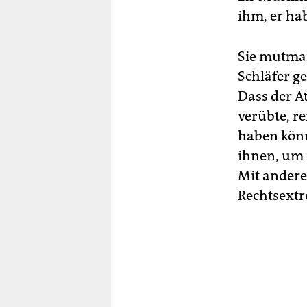
ihm, er hab
Sie mutmaß
Schläfer g
Dass der A
verübte, r
haben könn
ihnen, um 
Mit andere
Rechtsextr