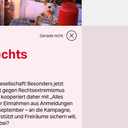
Gerade nicht
echts
und des
esellschaft! Besonders jetzt
rt gegen Rechtsextremismus
erte an den
z kooperiert daher mit „Alles
n Berlin
ller Einnahmen aus Anmeldungen
. September – an die Kampagne,
 Wilders
,
rstützt und Freiräume sichern will,
bei?
 und den