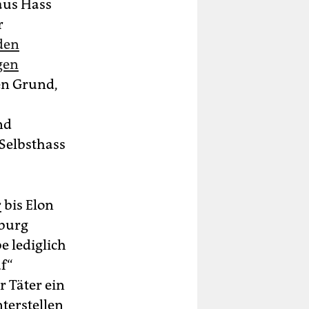
aus Hass
r
 den
gen
len Grund,
nd
 Selbsthass
r
bis Elon
eburg
 lediglich
f“
r Täter ein
terstellen