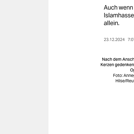
berlin
Auch wenn e
nord
Islamhasser
allein.
wahrheit
verlag
23.12.2024
7:0
verlag
Nach dem Ansch
veranstaltungen
Kerzen gedenken
O
Foto: Anne
shop
Hilse/Reu
fragen & hilfe
unterstützen
abo
genossenschaft