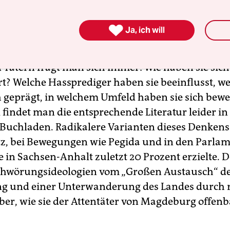
 Online-Profil auf X ist ideologisch eindeutig. Wei
d treibe die „Islamisierung“ Europas voran, wollt

Ja, ich will
afen und möglichst viele Menschen töten.
n Tätern fragt man sich immer: Wie haben sie sich
rt? Welche Hassprediger haben sie beeinflusst, we
h geprägt, in welchem Umfeld haben sie sich bewe
 findet man die entsprechende Literatur leider i
Buchladen. Radikalere Varianten dieses Denkens
tz, bei Bewegungen wie Pegida und in den Parlam
e in Sachsen-Anhalt zuletzt 20 Prozent erzielte. 
schwörungsideologien vom „Großen Austausch“ d
g und einer Unterwanderung des Landes durch 
er, wie sie der Attentäter von Magdeburg offenbar