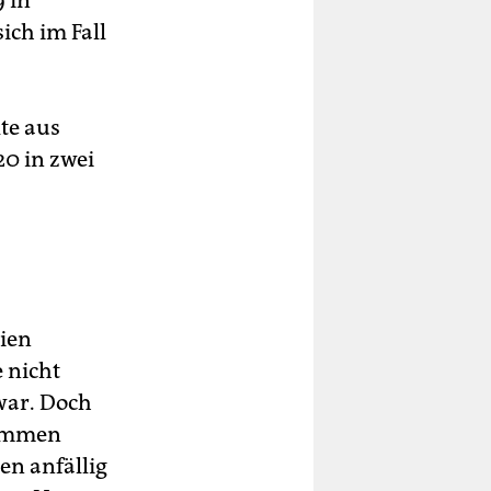
ich im Fall
te aus
20 in zwei
ien
 nicht
war. Doch
tammen
en anfällig