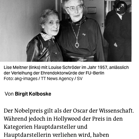
berlin
nord
wahrheit
verlag
verlag
veranstaltungen
Lise Meitner (links) mit Louise Schröder im Jahr 1957, anlässlich
der Verleihung der Ehrendoktorwürde der FU-Berlin
shop
Foto: akg-images / TT News Agency / SV
fragen & hilfe
Von
Birgit Kolboske
unterstützen
Der Nobelpreis gilt als der Oscar der Wissenschaft.
abo
Während jedoch in Hollywood der Preis in den
Kategorien Hauptdarsteller und
genossenschaft
Hauptdarstellerin verliehen wird, haben