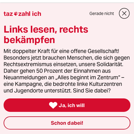
3
Rennradfahren in der Hitze
taz
zahl ich
Gerade nicht

Ist das unsolidarisch?
Links lesen, rechts
bekämpfen
4
Streit um Rente mit 63
Passgenauer Populismus
Mit doppelter Kraft für eine offene Gesellschaft!
Besonders jetzt brauchen Menschen, die sich gegen
Rechtsextremismus einsetzen, unsere Solidarität.
Daher gehen 50 Prozent der Einnahmen aus
5
Linken-Politikerin von Angern zur Rente
Neuanmeldungen an „Alles beginnt im Zentrum“ –
„Dem Kanzler ist der Osten egal“
eine Kampagne, die bedrohte linke Kulturzentren
und Jugendorte unterstützt. Sind Sie dabei?

Ja, ich will
6
Rechenzentren im All
„Wir müssen Wagnisse eingehen“
Schon dabei!