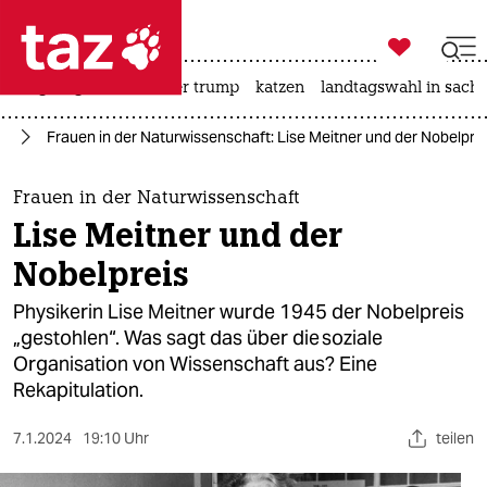

taz zahl ich
bergsteigen
usa unter trump
katzen
landtagswahl in sachs

taz zahl ich
us
Frauen in der Naturwissenschaft: Lise Meitner und der Nobelpre
taz zahl ich
themen
Frauen in der Naturwissenschaft
Lise Meitner und der
politik
Nobelpreis
öko
Physikerin Lise Meitner wurde 1945 der Nobelpreis
„gestohlen“. Was sagt das über die soziale
gesellschaft
Organisation von Wissenschaft aus? Eine
Rekapitulation.
kultur
sport
7.1.2024
19:10 Uhr
teilen