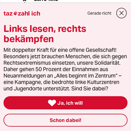
10.06.2024
,
12:31 Uhr
taz
zahl ich
Gerade nicht

@Günter Picart:
Kreis Görlitz in Ostsachsen direkt an
Links lesen, rechts
der polnischen Grenze. In den
umliegenden Dörfern gab es sicher
bekämpfen
auch wieder 80% Ergebnisse wie bei
der letzten Wahl. Die AfD stand hier in
Mit doppelter Kraft für eine offene Gesellschaft!
Umfragen allerdings vor einigen
Besonders jetzt brauchen Menschen, die sich gegen
Wochen noch bei 50%.
Rechtsextremismus einsetzen, unsere Solidarität.
Wahlergebnisse hier sahen aber
Daher gehen 50 Prozent der Einnahmen aus
schon immer anders aus als im Rest
Neuanmeldungen an „Alles beginnt im Zentrum“ –
des Landes. Seit Kohl 1990 hätte ja
eine Kampagne, die bedrohte linke Kulturzentren
auch keine Bundesregierung mehr
und Jugendorte unterstützt. Sind Sie dabei?
auch mit einem ostdeutschen
Wahlergebnis gebildet werden

Ja, ich will
können.
Schon dabei!
Stefan Wunder
SW