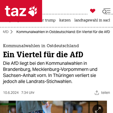

taz zahl ich
bergsteigen
usa unter trump
katzen
landtagswahl in sachs

taz zahl ich
AfD
Kommunalwahlen in Ostdeutschland: Ein Viertel für die AfD
taz zahl ich
themen
Kommunalwahlen in Ostdeutschland
Ein Viertel für die AfD
politik
Die AfD liegt bei den Kommunalwahlen in
öko
Brandenburg, Mecklenburg-Vorpommern und
Sachsen-Anhalt vorn. In Thüringen verliert sie
gesellschaft
jedoch alle Landrats-Stichwahlen.
kultur
10.6.2024
7:34 Uhr
teilen
sport