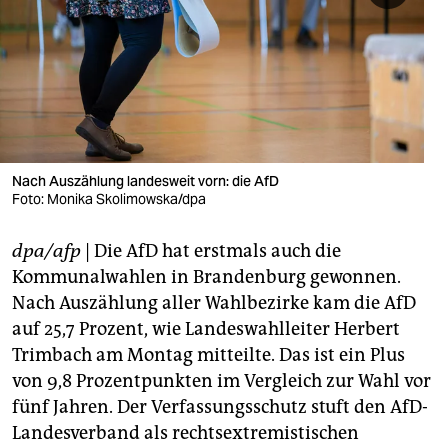
berlin
nord
wahrheit
verlag
verlag
Nach Auszählung landesweit vorn: die AfD
Foto: Monika Skolimowska/dpa
veranstaltungen
dpa/afp
| Die AfD hat erstmals auch die
shop
Kommunalwahlen in Brandenburg gewonnen.
fragen & hilfe
Nach Auszählung aller Wahlbezirke kam die AfD
auf 25,7 Prozent, wie Landeswahlleiter Herbert
unterstützen
Trimbach am Montag mitteilte. Das ist ein Plus
abo
von 9,8 Prozentpunkten im Vergleich zur Wahl vor
fünf Jahren. Der Verfassungsschutz stuft den AfD-
genossenschaft
Landesverband als rechtsextremistischen