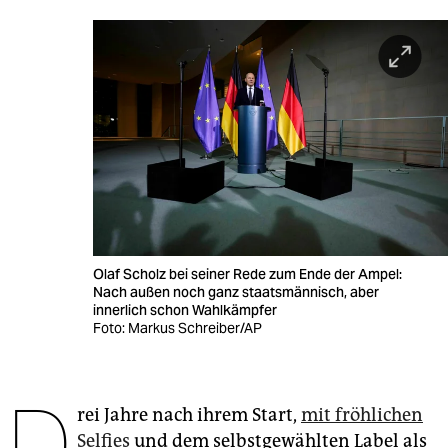
berlin
nord
wahrheit
verlag
verlag
veranstaltungen
shop
Olaf Scholz bei seiner Rede zum Ende der Ampel:
fragen & hilfe
Nach außen noch ganz staatsmännisch, aber
innerlich schon Wahlkämpfer
Foto: Markus Schreiber/AP
unterstützen
abo
D
genossenschaft
rei Jahre nach ihrem Start,
mit fröhlichen
Selfies
und dem selbstgewählten Label als