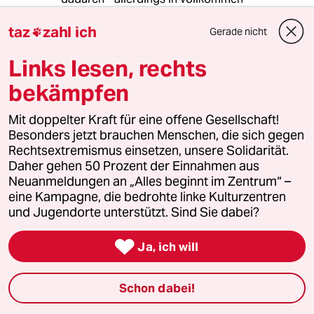
unvorhersehbarer Weise - einen der größten
taz
zahl ich
Momente der deutschen
Gerade nicht

Nachkriegsgeschichte: Hans-Dietrich Genscher
auf dem Balkon der deutschen Botschaft in
Links lesen, rechts
Prag.
bekämpfen
Nun, das werden wir mit Herrn Lindner wohl
Mit doppelter Kraft für eine offene Gesellschaft!
nicht erleben. Es ist nicht unwahrscheinlich,
Besonders jetzt brauchen Menschen, die sich gegen
dass die FDP nach einer Neuwahl nicht mehr im
Rechtsextremismus einsetzen, unsere Solidarität.
Bundestag vertreten ist und Herr Merz gewisse
Daher gehen 50 Prozent der Einnahmen aus
Schwierigkeiten haben wird, eine Regierung zu
Neuanmeldungen an „Alles beginnt im Zentrum“ –
bilden.
eine Kampagne, die bedrohte linke Kulturzentren
und Jugendorte unterstützt. Sind Sie dabei?

Arno Dittmer
AD
Ja, ich will
07.11.2024
,
07:12 Uhr
@Aurego:
Schon dabei!
Na, wenn Scholz einzig die
Möglichkeit sieht den Staat zu führen,