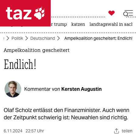

taz zahl ich
bergsteigen
usa unter trump
katzen
landtagswahl in sachs

taz zahl ich
ite
Politik
Deutschland
Ampelkoalition gescheitert: Endlich!
taz zahl ich
Ampelkoalition gescheitert
themen
Endlich!
politik
öko
Kommentar von
Kersten Augustin
gesellschaft
kultur
Olaf Scholz entlässt den Finanzminister. Auch wenn
der Zeitpunkt schwierig ist: Neuwahlen sind richtig.
sport
6.11.2024
22:57 Uhr
teilen