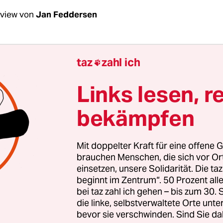
rview von
Jan Feddersen
uns über Social-Media-Kanäle kennengelernt – wa
taz
zahl ich

, ist ihre erfrischende Art, in Konflikten kein Blat
hmen. Als Reaktion auf die Hamas-Massaker am 
Links lesen, r
 Schriftstellerkollegin Ronya Othmann zu Gast in 
bekämpfen
chulterschluss des Grauens“ zwischen Is­la­mis­t:i
diskutieren. Für unser Gespräch an einem Vormitt
n treffen wir uns in ihrer Wohnung in Berlin-Mitt
Mit doppelter Kraft für eine offene G
le, sie serviert Tee.
brauchen Menschen, die sich vor O
einsetzen, unsere Solidarität. Die ta
beginnt im Zentrum“. 50 Prozent a
 Wie geht es Ihnen nach dem 7. Oktober, Frau 
bei taz zahl ich gehen – bis zum 30
die linke, selbstverwaltete Orte unte
bevor sie verschwinden. Sind Sie da