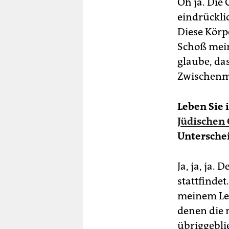
Oh ja. Die
eindrückli
Diese Körp
Schoß mein
glaube, da
Zwischenme
Leben Sie 
Jüdischen
Unterschei
Ja, ja, ja.
stattfindet
meinem Leb
denen die m
übriggebli