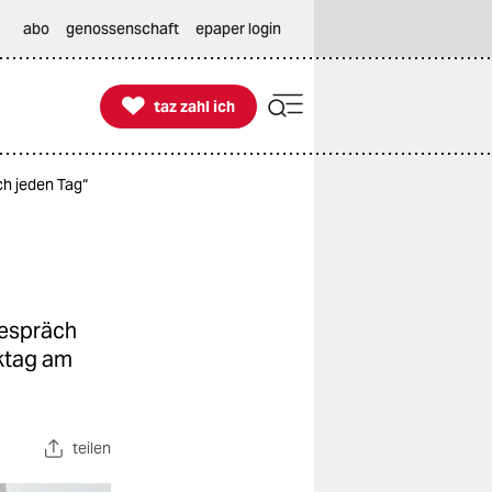
abo
genossenschaft
epaper login

taz zahl ich
taz zahl ich
ch jeden Tag“
 Gespräch
ktag am
teilen