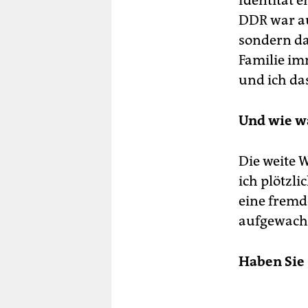
Identität e
DDR war au
sondern da
Familie imm
und ich das
Und wie w
Die weite W
ich plötzli
eine fremde
aufgewach
Haben Sie