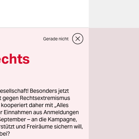
s sie
Gerade nicht
t vor den
7. Oktober
echts
der taz, um
n­nen und
ag kurz vor
e. Das Kind
esellschaft! Besonders jetzt
rt gegen Rechtsextremismus
z kooperiert daher mit „Alles
ller Einnahmen aus Anmeldungen
Funk?
. September – an die Kampagne,
rstützt und Freiräume sichern will,
bei?