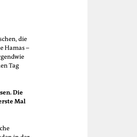
schen, die
die Hamas –
irgendwie
den Tag
sen. Die
erste Mal
sche