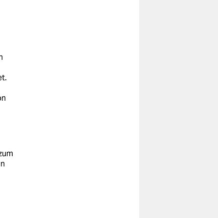
n
t.
,
on
 zum
an