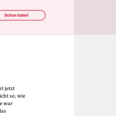
Schon dabei!
t jetzt
icht so, wie
ie war
das