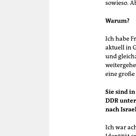
sowieso. Ab
Warum?
Ich habe F
aktuell in
und gleich
weitergehe
eine große
Sie sind i
DDR unters
nach Israe
Ich war ach