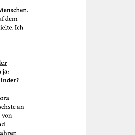
 Menschen.
auf dem
elte. Ich
der
 ja:
Kinder?
pora
ischste an
, von
nd
Jahren