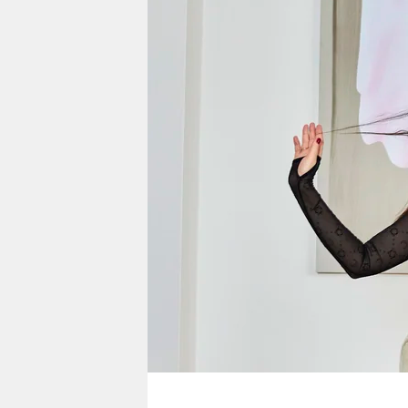
berlin
nord
wahrheit
verlag
verlag
veranstaltungen
shop
fragen & hilfe
unterstützen
abo
genossenschaft