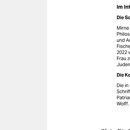
Im In
Die Sc
Mirna 
Philos
und Au
Fisch
2022 v
Frau z
Juden 
Die Ko
Die in
Schrif
Patri
Wolff.