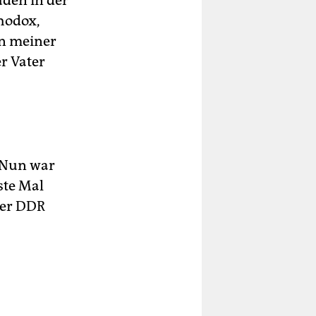
uden in der
hodox,
in meiner
er Vater
. Nun war
ste Mal
der DDR