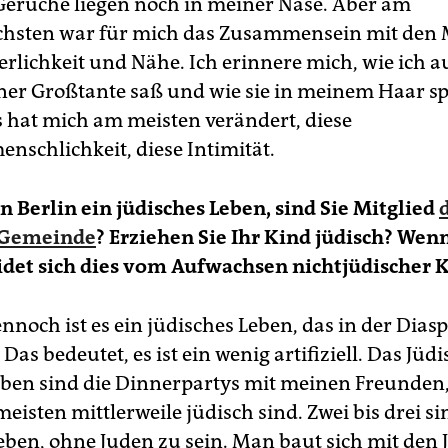
 Gerüche liegen noch in meiner Nase. Aber am
chsten war für mich das Zusammensein mit den
erlichkeit und Nähe. Ich erinnere mich, wie ich 
er Großtante saß und wie sie in meinem Haar spi
s hat mich am meisten verändert, diese
nschlichkeit, diese Intimität.
in Berlin ein jüdisches Leben, sind Sie Mitglied
 Gemeinde
? Erziehen Sie Ihr Kind jüdisch? Wenn
det sich dies vom Aufwachsen nichtjüdischer 
 Dennoch ist es ein jüdisches ­Leben, das in der Dias
. Das bedeutet, es ist ein wenig artifiziell. Das Jüd
en sind die Dinnerpartys mit meinen Freunden
eisten mittlerweile jüdisch sind. Zwei bis drei si
eben, ohne Juden zu sein. Man baut sich mit den 