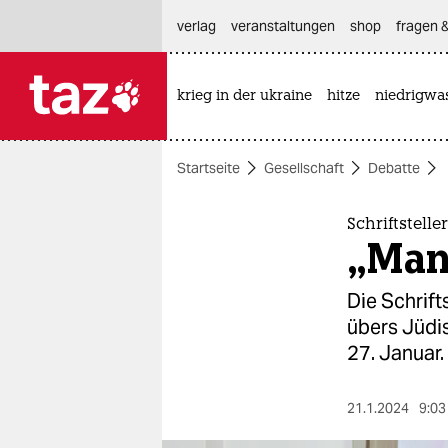
hautnavigation anspringen
hauptinhalt anspringen
footer anspringen
verlag
veranstaltungen
shop
fragen &
krieg in der ukraine
hitze
niedrigwa

taz zahl ich
taz zahl ich
Startseite
Gesellschaft
Debatte
themen
politik
Schriftstell
„Man 
öko
Die Schrift
gesellschaft
übers Jüdi
27. Januar.
kultur
sport
21.1.2024
9:03