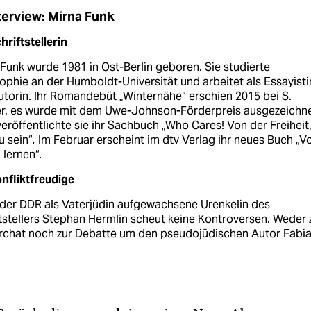
terview: Mirna Funk
hriftstellerin
Funk wurde 1981 in Ost-Berlin geboren. Sie studierte
ophie an der Humboldt-Universität und arbeitet als Essayisti
torin. Ihr Romandebüt „Winternähe“ erschien 2015 bei S.
er, es wurde mit dem Uwe-Johnson-Förderpreis ausgezeichne
eröffentlichte sie ihr Sachbuch „Who Cares! Von der Freiheit
u sein“
.
Im Februar erscheint im dtv Verlag ihr neues Buch „V
lernen“.
nfliktfreudige
 der DDR als Vaterjüdin aufgewachsene Urenkelin des
tstellers Stephan Hermlin scheut keine Kontroversen. Weder
archat noch zur Debatte um den pseudojüdischen Autor Fabi