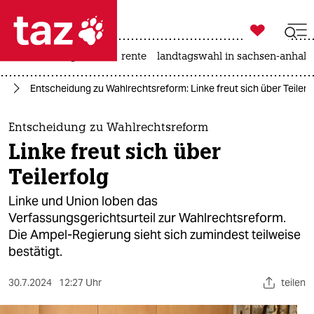

taz zahl ich
hitze
niedrigwasser
rente
landtagswahl in sachsen-anhalt

taz zahl ich
nd
Entscheidung zu Wahlrechtsreform: Linke freut sich über Teilerf
taz zahl ich
themen
Entscheidung zu Wahlrechtsreform
Linke freut sich über
politik
Teilerfolg
öko
Linke und Union loben das
Verfassungsgerichtsurteil zur Wahlrechtsreform.
gesellschaft
Die Ampel-Regierung sieht sich zumindest teilweise
bestätigt.
kultur
sport
30.7.2024
12:27 Uhr
teilen