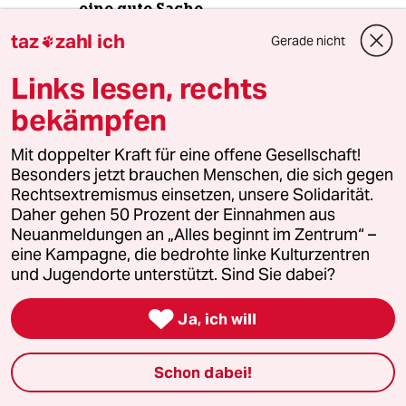
eine gute Sache
taz
zahl ich
Gerade nicht

Links lesen, rechts
4
Ungleichbehandlung im Abstammungsrecht
Familien ohne Cis-Mann wird es
bekämpfen
schwer gemacht
Mit doppelter Kraft für eine offene Gesellschaft!
Besonders jetzt brauchen Menschen, die sich gegen
5
Streit um Rente mit 63
Rechtsextremismus einsetzen, unsere Solidarität.
Daher gehen 50 Prozent der Einnahmen aus
Passgenauer Populismus
Neuanmeldungen an „Alles beginnt im Zentrum“ –
eine Kampagne, die bedrohte linke Kulturzentren
und Jugendorte unterstützt. Sind Sie dabei?
6
Erziehung zwischen Freiheit und Grenzen

Vielleicht erwarten wir von Eltern zu
Ja, ich will
viel
Schon dabei!