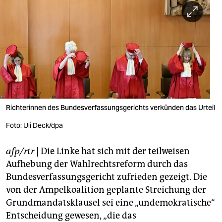
berlin
nord
wahrheit
verlag
verlag
veranstaltungen
Richterinnen des Bundesverfassungsgerichts verkünden das Urteil
shop
Foto: Uli Deck/dpa
fragen & hilfe
afp/rtr
| Die Linke hat sich mit der teilweisen
Aufhebung der Wahlrechtsreform durch das
unterstützen
Bundesverfassungsgericht zufrieden gezeigt. Die
abo
von der Ampelkoalition geplante Streichung der
Grundmandatsklausel sei eine „undemokratische“
genossenschaft
Entscheidung gewesen, „die das