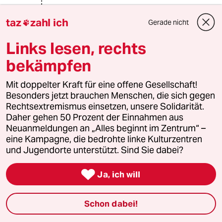
Niemals
N
taz
zahl ich
Gerade nicht

12.11.2023
,
16:16 Uhr
@Hannes Hegel:
Links lesen, rechts
Was ist zu tun? Palästina hat viel Geld
bekämpfen
in der Vergangenheit bekommen.
Was ist damit in Gaza geschehen?
Das, was STAVROS schreibt,
Mit doppelter Kraft für eine offene Gesellschaft!
entspricht meinen Erfahrungen. Wir
Besonders jetzt brauchen Menschen, die sich gegen
haben das unterstützt.
Rechtsextremismus einsetzen, unsere Solidarität.
www.standing-together.org/about-us
Daher gehen 50 Prozent der Einnahmen aus
ist / war eine dieser Gruppen.
Neuanmeldungen an „Alles beginnt im Zentrum“ –
Der 7.10. stellt eine Zäsur dar. Keiner
eine Kampagne, die bedrohte linke Kulturzentren
meiner Söhne war je ein
und Jugendorte unterstützt. Sind Sie dabei?
Waffenfreund. Keiner wollte
Wehrdienst mit der Waffe in der Hand

Ja, ich will
leisten. Mein jüngster Sohn war der
erste, der sagte, ich gehe hin und
Schon dabei!
melde mich. Er ist seit dem Zweiten
Weltkrieg der erste aus der Familie,