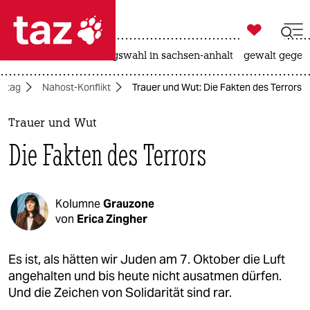

taz zahl ich
hitze
surfen
landtagswahl in sachsen-anhalt
gewalt gegen

taz zahl ich
lltag
Nahost-Konflikt
Trauer und Wut: Die Fakten des Terrors
taz zahl ich
themen
Trauer und Wut
Die Fakten des Terrors
politik
öko
Kolumne
Grauzone
gesellschaft
von
Erica Zingher
kultur
Es ist, als hätten wir Juden am 7. Oktober die Luft
angehalten und bis heute nicht ausatmen dürfen.
sport
Und die Zeichen von Solidarität sind rar.