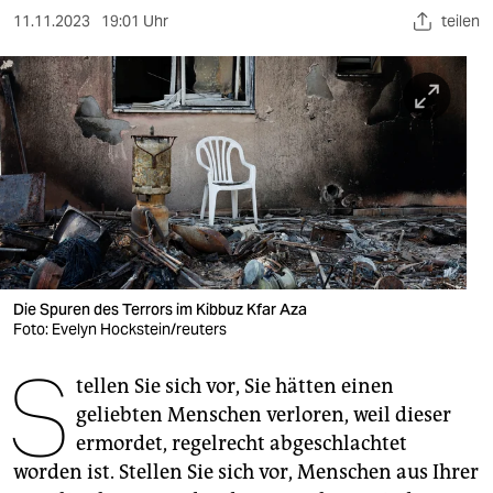
berlin
11.11.2023
19:01 Uhr
teilen
nord
wahrheit
verlag
verlag
veranstaltungen
shop
Die Spuren des Terrors im Kibbuz Kfar Aza
fragen & hilfe
Foto: Evelyn Hockstein/reuters
S
unterstützen
tellen Sie sich vor, Sie hätten einen
abo
geliebten Menschen verloren, weil dieser
ermordet, regelrecht abgeschlachtet
genossenschaft
worden ist. Stellen Sie sich vor, Menschen aus Ihrer