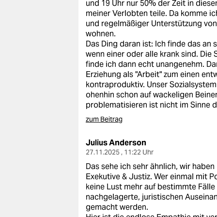
und 19 Uhr nur 50% der Zeit in diesem 
meiner Verlobten teile. Da komme ich
und regelmäßiger Unterstützung von 
wohnen.
Das Ding daran ist: Ich finde das an 
wenn einer oder alle krank sind. Die 
finde ich dann echt unangenehm. Dar
Erziehung als "Arbeit" zum einen en
kontraproduktiv. Unser Sozialsyste
ohenhin schon auf wackeligen Beinen
problematisieren ist nicht im Sinne d
zum Beitrag
Julius Anderson
27.11.2025 , 11:22 Uhr
Das sehe ich sehr ähnlich, wir habe
Exekutive & Justiz. Wer einmal mit Po
keine Lust mehr auf bestimmte Fälle 
nachgelagerte, juristischen Ausein
gemacht werden.