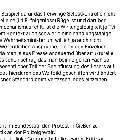
Beispiel dafür das freiwillige Selbstkontrolle nicht
el eine (i.d.R. folgenlose) Rüge ist und darüber
chanismus fehlt, ist die Wirkungslosigkeit ja Teil
sem Kontext auch schwierig eine handlungsfähige
es Wahrheitsministerium will ich ja auch nicht.
 Wesentlichen Ansprüche, die an den Einzelnen
, da man ja aus Presse andauernd über strukturelle
es schon schräg das man beim eigenen Fach so
n wesentlicher Teil der Beeinflussung des Lesers auf
as hierdurch das Weltbild geschliffen wird ändert
ischer Standard beim Verfassen jedes einzelnen
cht im Bundestag, den Protest in Gießen zu
tik an der Polizeigewalt."
n der linke Gruppen beteiligt waren, Kritik an