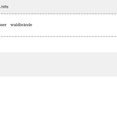
 hilfe
sser
waldbrände