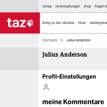
hautnavigation anspringen
hauptinhalt anspringen
footer anspringen
verlag
veranstaltungen
shop
fragen &
krieg in der ukraine
hitze
niedrigwa

taz zahl ich
taz zahl ich
Startseite
Julius Anderson
themen
Julius Anderson
politik
öko
gesellschaft
Profil-Einstellungen
kultur
sport
meine Kommentare