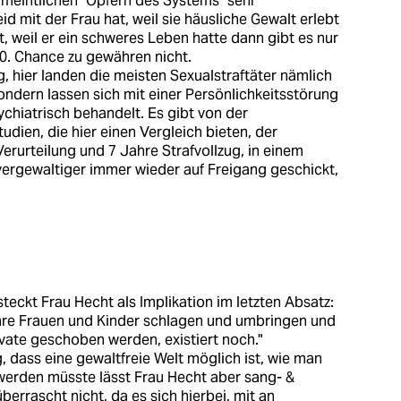
rmeintlichen "Opfern des Systems" sehr
d mit der Frau hat, weil sie häusliche Gewalt erlebt
, weil er ein schweres Leben hatte dann gibt es nur
20. Chance zu gewähren nicht.
g, hier landen die meisten Sexualstraftäter nämlich
sondern lassen sich mit einer Persönlichkeitsstörung
chiatrisch behandelt. Es gibt von der
tudien, die hier einen Vergleich bieten, der
 Verurteilung und 7 Jahre Strafvollzug, in einem
ergewaltiger immer wieder auf Freigang geschickt,
teckt Frau Hecht als Implikation im letzten Absatz:
ihre Frauen und Kinder schlagen und umbringen und
ivate geschoben werden, existiert noch."
ig, dass eine gewaltfreie Welt möglich ist, wie man
werden müsste lässt Frau Hecht aber sang- &
überrascht nicht, da es sich hierbei, mit an