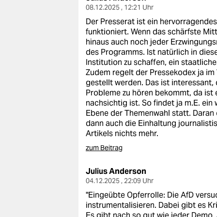
epaper login
08.12.2025 , 12:21 Uhr
Der Presserat ist ein hervorragendes 
funktioniert. Wenn das schärfste Mitt
hinaus auch noch jeder Erzwingungsme
des Programms. Ist natürlich in die
Institution zu schaffen, ein staatlich
Zudem regelt der Pressekodex ja im
gestellt werden. Das ist interessant
Probleme zu hören bekommt, da ist 
nachsichtig ist. So findet ja m.E. ei
Ebene der Themenwahl statt. Daran d
dann auch die Einhaltung journalist
Artikels nichts mehr.
zum Beitrag
Julius Anderson
04.12.2025 , 22:09 Uhr
"Eingeübte Opferrolle: Die AfD versu
instrumentalisieren. Dabei gibt es Kri
Es gibt nach so gut wie jeder Demo, a