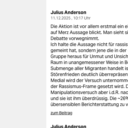
berlin
Julius Anderson
nord
11.12.2025 , 10:17 Uhr
wahrheit
Die Aktion ist vor allem erstmal ein
auf Merz Aussage blickt. Man sieht si
verlag
Debatte vorwegnimmt.
Ich halte die Aussage nicht für rassis
verlag
gemeint hat, sondern jene die in der
Gruppe heraus für Unmut und Unsiche
veranstaltungen
Raum in unangemessener Weise in Be
Submenge aller Migranten handelt is
shop
Störenfrieden deutlich überrepräsent
Medial wird der Versuch unternomme
fragen & hilfe
der Rassismus-Frame gesetzt wird. D
Manipulationsversuch aber i.d.R. n
unterstützen
und sie ist ihm überdrüssig. Die ~26%
übersensiblen Berichterstattung zu 
abo
zum Beitrag
genossenschaft
Julius Anderson