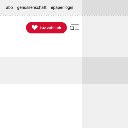
abo
genossenschaft
epaper login

taz zahl ich
taz zahl ich