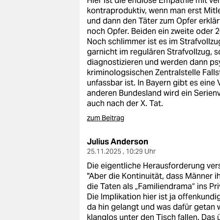
Hier ist die endlose Empathie mit ve
kontraproduktiv, wenn man erst Mitlei
und dann den Täter zum Opfer erklärt
noch Opfer. Beiden ein zweite oder 
Noch schlimmer ist es im Strafvollzu
garnicht im regulären Strafvollzug, 
diagnostizieren und werden dann psy
kriminologsischen Zentralstelle Falls
unfassbar ist. In Bayern gibt es eine
anderen Bundesland wird ein Serienv
auch nach der X. Tat.
zum Beitrag
Julius Anderson
25.11.2025 , 10:29 Uhr
Die eigentliche Herausforderung vers
"Aber die Kontinuität, dass Männer 
die Taten als „Familiendrama“ ins Pr
Die Implikation hier ist ja offenkund
da hin gelangt und was dafür getan 
klanglos unter den Tisch fallen. Das 