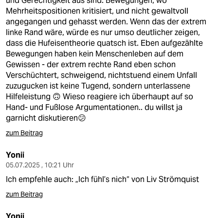
und Gerechtigkeit aus sind. Bewegungen, wo
epaper login
Mehrheitspositionen kritisiert, und nicht gewaltvoll
angegangen und gehasst werden. Wenn das der extrem
linke Rand wäre, würde es nur umso deutlicher zeigen,
dass die Hufeisentheorie quatsch ist. Eben aufgezählte
Bewegungen haben kein Menschenleben auf dem
Gewissen - der extrem rechte Rand eben schon
Verschüchtert, schweigend, nichtstuend einem Unfall
zuzugucken ist keine Tugend, sondern unterlassene
Hilfeleistung 🙃 Wieso reagiere ich überhaupt auf so
Hand- und Fußlose Argumentationen.. du willst ja
garnicht diskutieren😕
zum Beitrag
Yonii
05.07.2025 , 10:21 Uhr
Ich empfehle auch: „Ich fühl’s nich“ von Liv Strömquist
zum Beitrag
Yonii