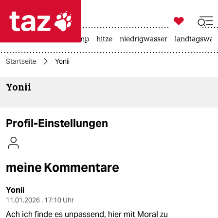

taz zahl ich
katzen
usa unter trump
hitze
niedrigwasser
landtagswahl

taz zahl ich
Startseite
Yonii
taz zahl ich
Yonii
themen
politik
Profil-Einstellungen
öko
gesellschaft
meine Kommentare
kultur
Yonii
sport
11.01.2026 , 17:10 Uhr
Ach ich finde es unpassend, hier mit Moral zu