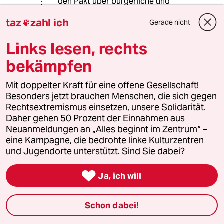
den Pakt über bürgerliche und
soziale Rechte.
taz
zahl ich
Gerade nicht

Links lesen, rechts
AmArschderHeide
A
bekämpfen
13.06.2026
,
16:28 Uhr
@Jalella:
Mit doppelter Kraft für eine offene Gesellschaft!
Wen meinen Sie mit Zivilgesellschaft?
Besonders jetzt brauchen Menschen, die sich gegen
Die über 50% die CDU,AFD oder FDP
Rechtsextremismus einsetzen, unsere Solidarität.
wählen? Oder die 73-82% die für
Daher gehen 50 Prozent der Einnahmen aus
mehr Abschiebungen, Verschärfung
Neuanmeldungen an „Alles beginnt im Zentrum“ –
der Migrationspolitik und
eine Kampagne, die bedrohte linke Kulturzentren
Anweisungen an den Grenzen sind.?
und Jugendorte unterstützt. Sind Sie dabei?

Ja, ich will
Strenge Susanne
SS
13.06.2026
,
07:08 Uhr
Schon dabei!
Die Idee, Menschen, die sich auf den Weg
machten, um Freiheit und Frieden zu suchen, in