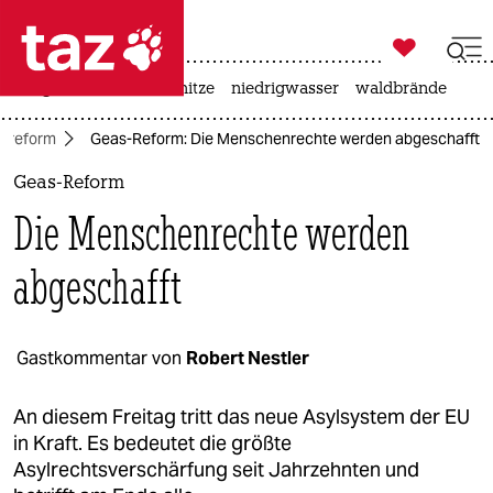

taz zahl ich
krieg in der ukraine
hitze
niedrigwasser
waldbrände

taz zahl ich
ylreform
Geas-Reform: Die Menschenrechte werden abgeschafft
taz zahl ich
Geas-Reform
themen
Die Menschenrechte werden
politik
abgeschafft
öko
gesellschaft
Gastkommentar von
Robert Nestler
kultur
An diesem Freitag tritt das neue Asylsystem der EU
in Kraft. Es bedeutet die größte
sport
Asylrechtsverschärfung seit Jahrzehnten und