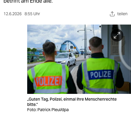
berlin
betrifft am Ende alle.
nord
12.6.2026
8:55 Uhr
teilen
wahrheit
verlag
verlag
veranstaltungen
shop
fragen & hilfe
unterstützen
„Guten Tag, Polizei, einmal Ihre Menschenrechte
bitte.“
abo
Foto: Patrick Pleul/dpa
genossenschaft