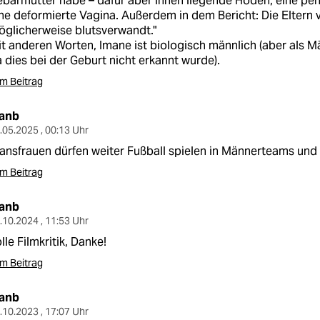
bärmutter habe – dafür aber innen liegende Hoden, eine peni
ne deformierte Vagina. Außerdem in dem Bericht: Die Eltern v
glicherweise blutsverwandt."
t anderen Worten, Imane ist biologisch männlich (aber als
 dies bei der Geburt nicht erkannt wurde).
m Beitrag
lanb
.05.2025 , 00:13 Uhr
ansfrauen dürfen weiter Fußball spielen in Männerteams und
m Beitrag
lanb
.10.2024 , 11:53 Uhr
lle Filmkritik, Danke!
m Beitrag
lanb
.10.2023 , 17:07 Uhr