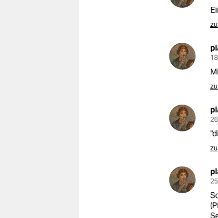
Ei
zu
p
18
Mi
zu
p
26
"d
zu
p
25
Sc
(P
Se