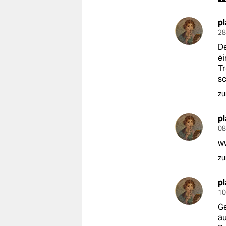
p
28
De
e
Tr
sc
zu
p
08
w
zu
p
10
Ge
a