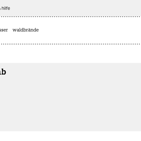
 hilfe
sser
waldbrände
nb