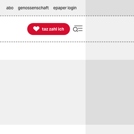
abo
genossenschaft
epaper login

taz zahl ich
taz zahl ich