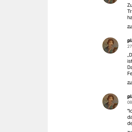
Zu
Tr
ha
zu
p
27
„D
is
Da
Fe
zu
p
08
"I
da
de