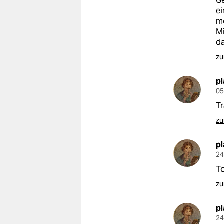
Ge
epaper login
ei
mö
Mi
da
zu
p
05
Tr
zu
p
24
To
zu
p
24