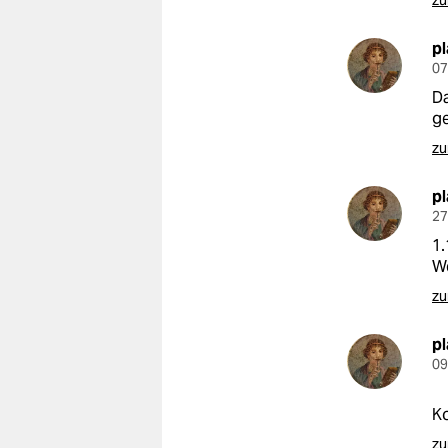
zu
p
07
Da
ge
zu
p
27
1.
We
zu
p
09
Ko
zu