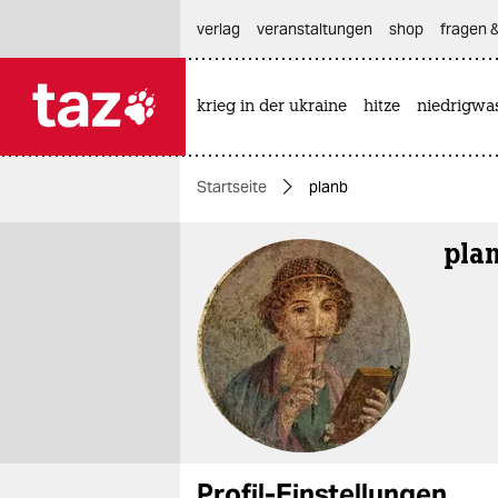
hautnavigation anspringen
hauptinhalt anspringen
footer anspringen
verlag
veranstaltungen
shop
fragen &
krieg in der ukraine
hitze
niedrigwa

taz zahl ich
taz zahl ich
Startseite
planb
themen
pla
politik
öko
gesellschaft
kultur
sport
Profil-Einstellungen