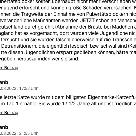
bertätsblocker sollten überhaupt nicht mehr verschrieben we
enügend erforscht und können große Schäden verursachen. 
nnen die Tragweite der Einnahme von Pubertätsblockern nic
nveränderliche Maßnahmen werden JETZT schon an Menschen
utschland durchgeführt (Abnahme der Brüste bei Mädchen a
gland hat es vorgemacht, dort wurden viele Jugendliche ni
tersucht und sie wurden fälschlicherweise auf die Transschie
 Detransitionern, die eigentlich lesbisch bzw. schwul sind (Keir
tte diesen Jugendlichen erspart geblieben können, hätte ma
geben herauszufinden wer sie sind.
m Beitrag
lanb
.08.2022 , 17:52 Uhr
e letzte Katze wurde mit dem billigsten Eigenmarke-Katzenf
m Tag 1 ernährt. Sie wurde 17 1/2 Jahre alt und ist friedlich
m Beitrag
lanb
.08.2022 , 21:55 Uhr