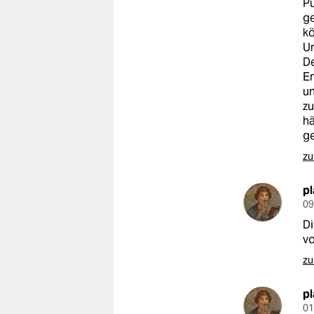
Pu
g
kö
U
De
En
un
zu
hä
ge
zu
p
09
Di
vo
zu
p
01