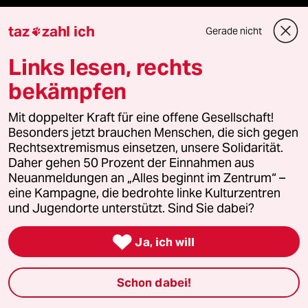
taz
zahl ich
taz Blogs
Gerade nicht

Links lesen, rechts
taz FUTURZWEI
bekämpfen
Le Monde diplomatique
Mit doppelter Kraft für eine offene Gesellschaft!
taz Archiv
Besonders jetzt brauchen Menschen, die sich gegen
Rechtsextremismus einsetzen, unsere Solidarität.
Daher gehen 50 Prozent der Einnahmen aus
Neuanmeldungen an „Alles beginnt im Zentrum“ –
Mehr taz Angebote
eine Kampagne, die bedrohte linke Kulturzentren
und Jugendorte unterstützt. Sind Sie dabei?
Reisen

Ja, ich will
Kantine
Schon dabei!
Shop