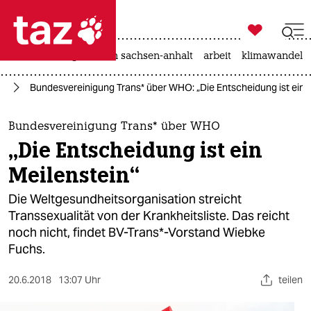

taz zahl ich
hitze
landtagswahl in sachsen-anhalt
arbeit
klimawandel

taz zahl ich
ag
Bundesvereinigung Trans* über WHO: „Die Entscheidung ist ein 
taz zahl ich
themen
Bundesvereinigung Trans* über WHO
„Die Entscheidung ist ein
politik
Meilenstein“
öko
Die Weltgesundheitsorganisation streicht
Transsexualität von der Krankheitsliste. Das reicht
gesellschaft
noch nicht, findet BV-Trans*-Vorstand Wiebke
Fuchs.
kultur
sport
20.6.2018
13:07 Uhr
teilen