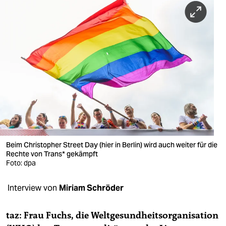
berlin
nord
wahrheit
verlag
verlag
veranstaltungen
shop
Beim Christopher Street Day (hier in Berlin) wird auch weiter für die
fragen & hilfe
Rechte von Trans* gekämpft
Foto: dpa
unterstützen
Interview von
Miriam Schröder
abo
genossenschaft
taz: Frau Fuchs, die Weltgesundheitsorganisation