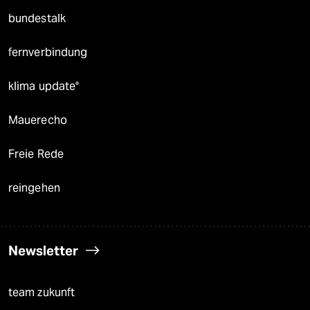
bundestalk
fernverbindung
klima update°
Mauerecho
Freie Rede
reingehen
Newsletter
team zukunft