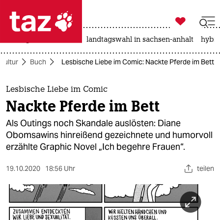

taz zahl ich
niedrigwasser
rente
landtagswahl in sachsen-anhalt
hybri

taz zahl ich
Kultur
Buch
Lesbische Liebe im Comic: Nackte Pferde im Bett
taz zahl ich
themen
Lesbische Liebe im Comic
Nackte Pferde im Bett
politik
Als Outings noch Skandale auslösten: Diane
öko
Obomsawins hinreißend gezeichnete und humorvoll
erzählte Graphic Novel „Ich begehre Frauen“.
gesellschaft
19.10.2020
18:56 Uhr
teilen
kultur
sport