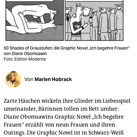
berlin
nord
wahrheit
verlag
50 Shades of Graustufen: die Graphic Novel „Ich begehre Frauen“
verlag
von Diane Obomsawin
Foto: Edition Moderne
veranstaltungen
shop
Von
Marlen Hobrack
fragen & hilfe
Zarte Häschen wickeln ihre Glieder im Liebesspiel
unterstützen
umeinander, Bärinnen tollen im Bett umher:
abo
Diane Obomsawins Graphic Novel „Ich begehre
Frauen“ erzählt von neun Frauen und ihren
genossenschaft
Outings. Die Graphic Novel ist in Schwarz-Weiß