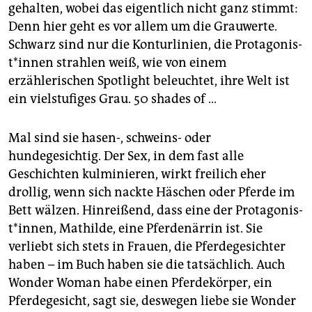
epaper login
gehalten, wobei das eigentlich nicht ganz stimmt:
Denn hier geht es vor allem um die Grauwerte.
Schwarz sind nur die Konturlinien, die Prot­ago­nis­
t*in­nen strahlen weiß, wie von einem
erzählerischen Spotlight beleuchtet, ihre Welt ist
ein vielstufiges Grau. 50 shades of …
Mal sind sie hasen-, schweins- oder
hundegesichtig. Der Sex, in dem fast alle
Geschichten kulminieren, wirkt freilich eher
drollig, wenn sich nackte Häschen oder Pferde im
Bett wälzen. Hinreißend, dass eine der Prot­ago­nis­
t*in­nen, Mathilde, eine Pferdenärrin ist. Sie
verliebt sich stets in Frauen, die Pferdegesichter
haben – im Buch haben sie die tatsächlich. Auch
Wonder Woman habe einen Pferdekörper, ein
Pferdegesicht, sagt sie, deswegen liebe sie Wonder